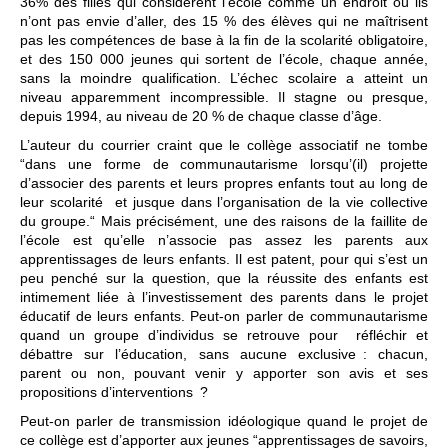
36% des filles qui considèrent l’école comme un endroit où ils
n’ont pas envie d’aller, des 15 % des élèves qui ne maîtrisent
pas les compétences de base à la fin de la scolarité obligatoire,
et des 150 000 jeunes qui sortent de l’école, chaque année,
sans la moindre qualification. L’échec scolaire a atteint un
niveau apparemment incompressible. Il stagne ou presque,
depuis 1994, au niveau de 20 % de chaque classe d’âge.
L’auteur du courrier craint que le collège associatif ne tombe
“dans une forme de communautarisme lorsqu’(il) projette
d’associer des parents et leurs propres enfants tout au long de
leur scolarité et jusque dans l’organisation de la vie collective
du groupe.“ Mais précisément, une des raisons de la faillite de
l’école est qu’elle n’associe pas assez les parents aux
apprentissages de leurs enfants. Il est patent, pour qui s’est un
peu penché sur la question, que la réussite des enfants est
intimement liée à l’investissement des parents dans le projet
éducatif de leurs enfants. Peut-on parler de communautarisme
quand un groupe d’individus se retrouve pour réfléchir et
débattre sur l’éducation, sans aucune exclusive : chacun,
parent ou non, pouvant venir y apporter son avis et ses
propositions d’interventions ?
Peut-on parler de transmission idéologique quand le projet de
ce collège est d’apporter aux jeunes “apprentissages de savoirs,