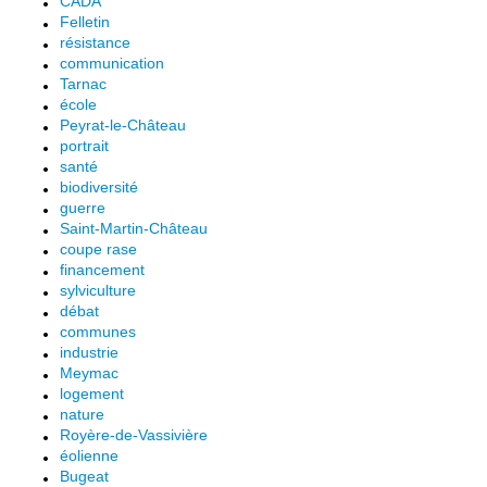
CADA
Felletin
résistance
communication
Tarnac
école
Peyrat-le-Château
portrait
santé
biodiversité
guerre
Saint-Martin-Château
coupe rase
financement
sylviculture
débat
communes
industrie
Meymac
logement
nature
Royère-de-Vassivière
éolienne
Bugeat