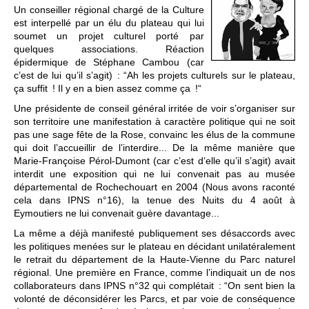
Un conseiller régional chargé de la Culture
est interpellé par un élu du plateau qui lui
soumet un projet culturel porté par
quelques associations. Réaction
épidermique de Stéphane Cambou (car
c’est de lui qu’il s’agit) : “Ah les projets culturels sur le plateau,
ça suffit ! Il y en a bien assez comme ça !“
Une présidente de conseil général irritée de voir s’organiser sur
son territoire une manifestation à caractère politique qui ne soit
pas une sage fête de la Rose, convainc les élus de la commune
qui doit l’accueillir de l’interdire... De la même manière que
Marie-Françoise Pérol-Dumont (car c’est d’elle qu’il s’agit) avait
interdit une exposition qui ne lui convenait pas au musée
départemental de Rochechouart en 2004 (Nous avons raconté
cela dans IPNS n°16), la tenue des Nuits du 4 août à
Eymoutiers ne lui convenait guère davantage...
La même a déjà manifesté publiquement ses désaccords avec
les politiques menées sur le plateau en décidant unilatéralement
le retrait du département de la Haute-Vienne du Parc naturel
régional. Une première en France, comme l’indiquait un de nos
collaborateurs dans IPNS n°32 qui complétait : “On sent bien la
volonté de déconsidérer les Parcs, et par voie de conséquence