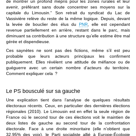
de montrer un profond mépris pour les zones rurales et leur
avenir, préférant sans doute concentrer ses moyens sur la
capitale du Limousin.“ Son retrait du syndicat du Lac de
Vassivière relève du reste de la même logique. Depuis, devant
la levée de bouclier des élus du
PNR
, elle est cependant
revenue partiellement en arrière, restant dans le parc, mais
diminuant sa contribution à une structure qu’elle estime être mal
gérée et dispendieuse.
Ces saynètes ne sont pas des fictions, même s’il est peu
probable que leurs acteurs principaux les confirment
publiquement. Elles révèlent une attitude de méfiance ou de
guéguerre avec un certain nombre d’acteurs du territoire.
Comment expliquer cela ?
Le PS bousculé sur sa gauche
Une explication tient dans l’analyse de quelques résultats
électoraux récents. Ceux, en particulier des dernières élections
régionales (2010). Le Limousin est en effet la seule région de
France où le second tour de ces élections voit le maintien de
deux listes de gauche au second tour de la confrontation
électorale. Face à une droite minoritaire (elle n’obtient que
32,95% des voix), le Parti socialiste allié à Europe-Écologie