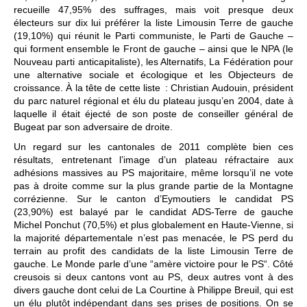
recueille 47,95% des suffrages, mais voit presque deux
électeurs sur dix lui préférer la liste Limousin Terre de gauche
(19,10%) qui réunit le Parti communiste, le Parti de Gauche –
qui forment ensemble le Front de gauche – ainsi que le NPA (le
Nouveau parti anticapitaliste), les Alternatifs, La Fédération pour
une alternative sociale et écologique et les Objecteurs de
croissance. À la tête de cette liste : Christian Audouin, président
du parc naturel régional et élu du plateau jusqu’en 2004, date à
laquelle il était éjecté de son poste de conseiller général de
Bugeat par son adversaire de droite.
Un regard sur les cantonales de 2011 complète bien ces
résultats, entretenant l’image d’un plateau réfractaire aux
adhésions massives au PS majoritaire, même lorsqu’il ne vote
pas à droite comme sur la plus grande partie de la Montagne
corrézienne. Sur le canton d’Eymoutiers le candidat PS
(23,90%) est balayé par le candidat ADS-Terre de gauche
Michel Ponchut (70,5%) et plus globalement en Haute-Vienne, si
la majorité départementale n’est pas menacée, le PS perd du
terrain au profit des candidats de la liste Limousin Terre de
gauche. Le Monde parle d’une “amère victoire pour le PS“. Côté
creusois si deux cantons vont au PS, deux autres vont à des
divers gauche dont celui de La Courtine à Philippe Breuil, qui est
un élu plutôt indépendant dans ses prises de positions. On se