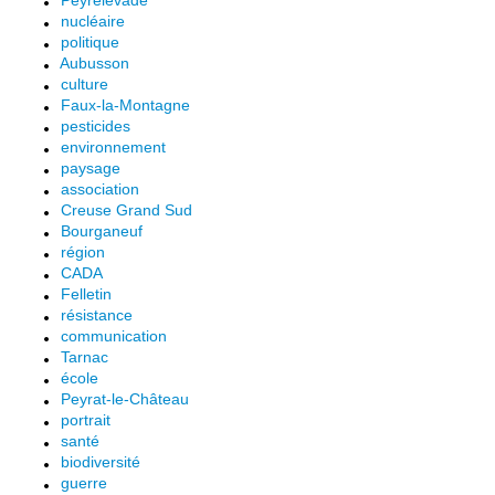
Peyrelevade
nucléaire
politique
Aubusson
culture
Faux-la-Montagne
pesticides
environnement
paysage
association
Creuse Grand Sud
Bourganeuf
région
CADA
Felletin
résistance
communication
Tarnac
école
Peyrat-le-Château
portrait
santé
biodiversité
guerre