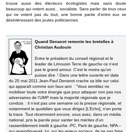
trouve aussi des électeurs écologistes mais sans doute
beaucoup qui votent aussi... socialiste. Sans parler de tous ceux
qui ne votent pas du tout, une bonne partie d’entre eux se
désintéressant des joutes politiciennes.
Quand Denanot remonte les bretelles à
Christian Audouin
Entre le président du conseil régional et le
leader de Limousin Terre de gauche ce n’est
pas le grand amour. C’est le moins qu’on
puisse dire ! Dans une lettre ouverte en date
du 25 mai 2011 Jean-Paul Denanot crache sa bile sur celui
qui apparaît comme son faux-ami : “Vous semblez ne
mobiliser toute votre énergie que pour attaquer non pas nos
adversaires de l’UMP mais la majorité régionale que je
conduis : il n’est pas une semaine où la presse régionale, et
notamment le quotidien que vous dirigez [L’Echo], n’en porte
la trace. Tout récemment encore, vous avez, dans un média
national, pris la parole pour vanter les mérites d’un
rassemblement inédit à gauche -PC, Parti de gauche, NPA –
qui revendiquerait, lui, sur les enjeux sociaux, de ne pas faire