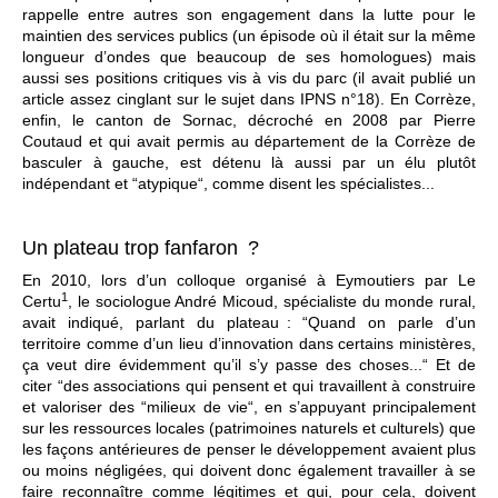
rappelle entre autres son engagement dans la lutte pour le
maintien des services publics (un épisode où il était sur la même
longueur d’ondes que beaucoup de ses homologues) mais
aussi ses positions critiques vis à vis du parc (il avait publié un
article assez cinglant sur le sujet dans IPNS n°18). En Corrèze,
enfin, le canton de Sornac, décroché en 2008 par Pierre
Coutaud et qui avait permis au département de la Corrèze de
basculer à gauche, est détenu là aussi par un élu plutôt
indépendant et “atypique“, comme disent les spécialistes...
Un plateau trop fanfaron ?
En 2010, lors d’un colloque organisé à Eymoutiers par Le
1
Certu
, le sociologue André Micoud, spécialiste du monde rural,
avait indiqué, parlant du plateau : “Quand on parle d’un
territoire comme d’un lieu d’innovation dans certains ministères,
ça veut dire évidemment qu’il s’y passe des choses...“ Et de
citer “des associations qui pensent et qui travaillent à construire
et valoriser des “milieux de vie“, en s’appuyant principalement
sur les ressources locales (patrimoines naturels et culturels) que
les façons antérieures de penser le développement avaient plus
ou moins négligées, qui doivent donc également travailler à se
faire reconnaître comme légitimes et qui, pour cela, doivent