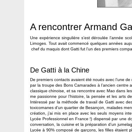
A rencontrer Armand Gat
Une expérience singulière s’est déroulée l’année sc
Limoges. Tout avait commencé quelques années aupar
chef du maquis dont Gatti fut l’un des premiers com
De Gatti à la Chine
De premiers contacts avaient été noués avec l’une de m
par la troupe des Bons Camarades à l’ancien centre arti
classique chinoise, et sa rencontre avec Mao dans les 
me passionne pour l’histoire, la pensée et les arts
Intéressé par la méthode de travail de Gatti avec des
toxicomanes d’un quartier de Besançon, malades mentaux
création, j’ai mis en place avec les seuls moyens int
Lycée Professionnel en France !) dispensé par une doc
conversation, la cuisine et la préparation d’un jumela
Lycée à 90% composé de garçons, les filles étaient plus