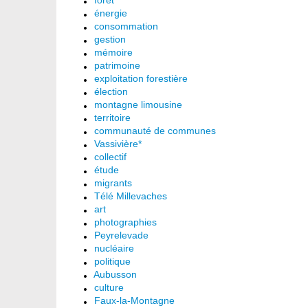
forêt
énergie
consommation
gestion
mémoire
patrimoine
exploitation forestière
élection
montagne limousine
territoire
communauté de communes
Vassivière*
collectif
étude
migrants
Télé Millevaches
art
photographies
Peyrelevade
nucléaire
politique
Aubusson
culture
Faux-la-Montagne