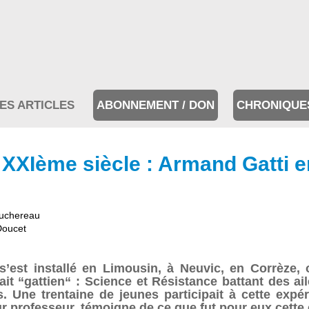
ES ARTICLES
ABONNEMENT / DON
CHRONIQUE
u XXIème siècle : Armand Gatti 
Juchereau
Doucet
s’est installé en Limousin, à Neuvic, en Corrèze, o
 fait “gattien“ : Science et Résistance battant des
s. Une trentaine de jeunes participait à cette exp
r professeur, témoigne de ce que fut pour eux cette