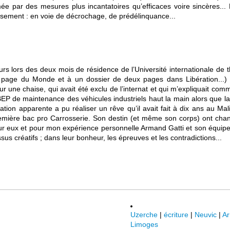
 par des mesures plus incantatoires qu’efficaces voire sincères... P
ssement : en voie de décrochage, de prédélinquance...
urs lors des deux mois de résidence de l’Université internationale de 
re page du Monde et à un dossier de deux pages dans Libération...
r une chaise, qui avait été exclu de l’internat et qui m’expliquait com
n BEP de maintenance des véhicules industriels haut la main alors que la 
n apparente a pu réaliser un rêve qu’il avait fait à dix ans au Mali do
emière bac pro Carrosserie. Son destin (et même son corps) ont chan
r eux et pour mon expérience personnelle Armand Gatti et son équipe d
s créatifs ; dans leur bonheur, les épreuves et les contradictions...
Uzerche
|
écriture
|
Neuvic
|
Ar
Limoges