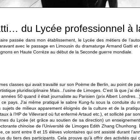
ti… du Lycée professionnel à 
olaire passée dans mon établissement, le Lycée des métiers de l’auto
avant avec le passage en Limousin du dramaturge Armand Gatti et 
pagnons en Haute Corrèze au début de la Seconde guerre mondiale.
es classes qui avait travaillé sur son Poème de Berlin, au point de par
stique pluridisciplinaire Mais...l’usine de Limoges. C’est là que j’ai d
années 50 quand il était journaliste au Parisien (prix Albert Londres..
 de ce pays. J’ai même pratiqué le sabre Kung-fu sous la conduite d
 sujets de milieux apparement éloignés de la culture et de la pratiqu
 à l’HP de Villevrard où fut enfermé Artaud etc.), et sollicité par son
ernes du Lycée (et grâce au soutien de sa direction) un enseignement 
torante chinoise de l’Université de Limoges Edith Zhang Chunhong. De
ge, ce sont entre 8 et 15 élèves volontaires qui ont assisté durant l
 du tiers des participants. Cela prouve qu’à offrir des activités qui c