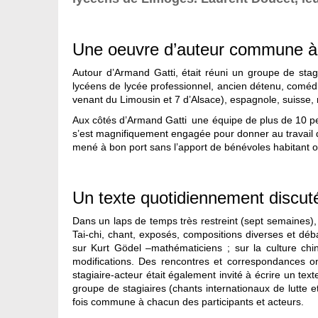
Une oeuvre d’auteur commune à t
Autour d’Armand Gatti, était réuni un groupe de stag
lycéens de lycée professionnel, ancien détenu, comédie
venant du Limousin et 7 d’Alsace), espagnole, suiss
Aux côtés d’Armand Gatti une équipe de plus de 10 pe
s’est magnifiquement engagée pour donner au travail de
mené à bon port sans l’apport de bénévoles habitant o
Un texte quotidiennement di
Dans un laps de temps très restreint (sept semaines), le
Tai-chi, chant, exposés, compositions diverses et déb
sur Kurt Gödel –mathématiciens ; sur la culture chi
modifications. Des rencontres et correspondances o
stagiaire-acteur était également invité à écrire un te
groupe de stagiaires (chants internationaux de lutte e
fois commune à chacun des participants et acteurs.