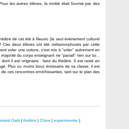
our les autres élèves, la moitié était fournie par des
théâtre de cet été à Neuvic (le seul événement culturel
) ! Ces deux élèves ont été métamorphosés par cette
ment voler une voiture, s’est mis à ”voler” autrement en
majorité du corps enseignant ne ”pariait” rien sur lui...
nt il est originaire : faire du théâtre. Il est resté en
gé. Plus ou moins bouc émissaire de sa classe, il est
e ces rencontres enrichissantes, tant sur le plan des
mand Gatti
|
théâtre
|
Chine
|
expérimenter
|