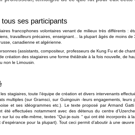
ous ses participants
iaires francophones volontaires venant de milieux très différents : 
ns, travailleurs précaires, enseignant… la plupart âgés de moins de 30
e, russe, canadienne et algérienne.
rsonnes (assistants, compositeur, professeurs de Kung Fu et de chant,
 création des stagiaires une forme théâtrale à la fois nouvelle, de haut
u non le Limousin.
scuté
s stagiaires, toute l’équipe de création et divers intervenants effectuèr
ats multiples (sur Gramsci, sur Guingouin -leurs engagements, leurs 
noise et ses idéogrammes etc.). Le texte proposé par Armand Gatti é
nt été effectuées notamment avec des détenus du centre d’Uzerche 
xte sur lui ou elle-même, textes “Qui-je-suis “ qui ont été incorporés à
t d’espérance pour la plupart). Tout ceci permit d’aboutir à une œuvr