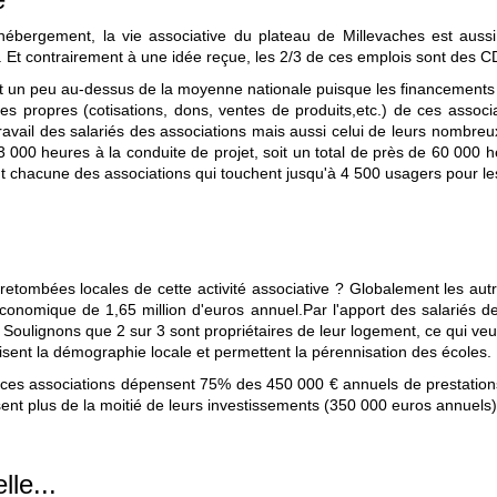
hébergement, la vie associative du plateau de Millevaches est aussi
 Et contrairement à une idée reçue, les 2/3 de ces emplois sont des CD
nt un peu au-dessus de la moyenne nationale puisque les financements
ces propres (cotisations, dons, ventes de produits,etc.) de ces asso
du travail des salariés des associations mais aussi celui de leurs nom
3 000 heures à la conduite de projet, soit un total de près de 60 000 
t chacune des associations qui touchent jusqu'à 4 500 usagers pour le
etombées locales de cette activité associative ? Globalement les autre
conomique de 1,65 million d'euros annuel.Par l'apport des salariés de
s. Soulignons que 2 sur 3 sont propriétaires de leur logement, ce qui veut
isent la démographie locale et permettent la pérennisation des écoles.
e, ces associations dépensent 75% des 450 000 € annuels de prestation
nt plus de la moitié de leurs investissements (350 000 euros annuels
lle...