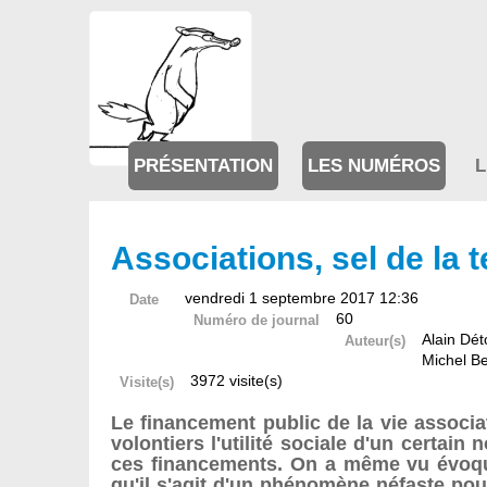
PRÉSENTATION
LES NUMÉROS
L
Associations, sel de la 
vendredi 1 septembre 2017 12:36
Date
60
Numéro de journal
Alain Dét
Auteur(s)
Michel B
3972 visite(s)
Visite(s)
Le financement public de la vie assoc
volontiers l'utilité sociale d'un certai
ces financements. On a même vu évoquer
qu'il s'agit d'un phénomène néfaste po