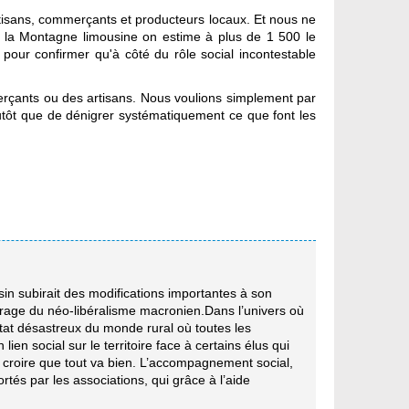
artisans, commerçants et producteurs locaux. Et nous ne
de la Montagne limousine on estime à plus de 1 500 le
pour confirmer qu'à côté du rôle social incontestable
erçants ou des artisans. Nous voulions simplement par
plutôt que de dénigrer systématiquement ce que font les
in subirait des modifications importantes à son
irage du néo-libéralisme macronien.Dans l’univers où
’état désastreux du monde rural où toutes les
ien social sur le territoire face à certains élus qui
e croire que tout va bien. L’accompagnement social,
portés par les associations, qui grâce à l’aide