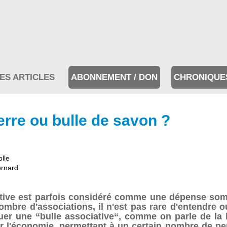
ES ARTICLES
ABONNEMENT / DON
CHRONIQUE
terre ou bulle de savon ?
olle
ernard
iative est parfois considéré comme une dépense som
n nombre d'associations, il n'est pas rare d'entendre
 une “bulle associative“, comme on parle de la bu
ur l'économie, permettant à un certain nombre de pe