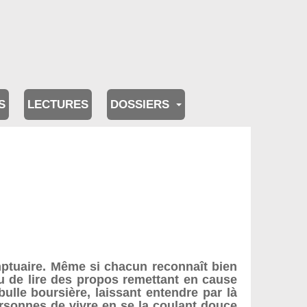
S
LECTURES
DOSSIERS
ptuaire. Même si chacun reconnaît bien
 ou de lire des propos remettant en cause
lle boursière, laissant entendre par là
rsonnes de vivre en se la coulant douce