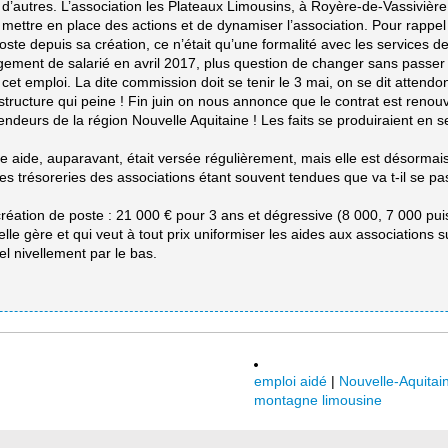
autres. L’association les Plateaux Limousins, à Royère-de-Vassivière, 
ttre en place des actions et de dynamiser l’association. Pour rappel : 
ste depuis sa création, ce n’était qu’une formalité avec les services de 
gement de salarié en avril 2017, plus question de changer sans passer 
 cet emploi. La dite commission doit se tenir le 3 mai, on se dit att
tructure qui peine ! Fin juin on nous annonce que le contrat est renou
ndeurs de la région Nouvelle Aquitaine ! Les faits se produiraient en se
te aide, auparavant, était versée régulièrement, mais elle est désorma
? Les trésoreries des associations étant souvent tendues que va t-il se 
réation de poste : 21 000 € pour 3 ans et dégressive (8 000, 7 000 pui
lle gère et qui veut à tout prix uniformiser les aides aux associations s
el nivellement par le bas.
emploi aidé
|
Nouvelle-Aquitai
montagne limousine