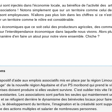
qui sont injectés dans l'économie locale, au bénéfice de l'activité des 
associations ! Notons simplement que sur un territoire comme celui 
nt employeuses. N'allons pas plus loin dans les chiffres si ce n'est 
r un territoire comme le nôtre est considérable.
s économiques que ce soit celui des producteurs agricoles, des comm
re sur l'interdépendance économique dans laquelle nous vivons. Alors 
manière d'en faire un atout pour notre vivre ensemble. Chiche ?
ons
ositif d’aide aux emplois associatifs mis en place par la région Limous
ge“ de la nouvelle région Aquitaine et d’un PS moribond qui prend le v
es doivent produire si elles veulent survivre. C’est oublier très vite l
existantes. Les associations sont parfois les seules qui maintiennent un l
“) et se réfugient derrière le dynamisme des bénévoles locaux pour fair
es, le développement du territoire, l’imagination et la créativité sont sup
ace des actions multiples et salarier de nombreuses personnes.