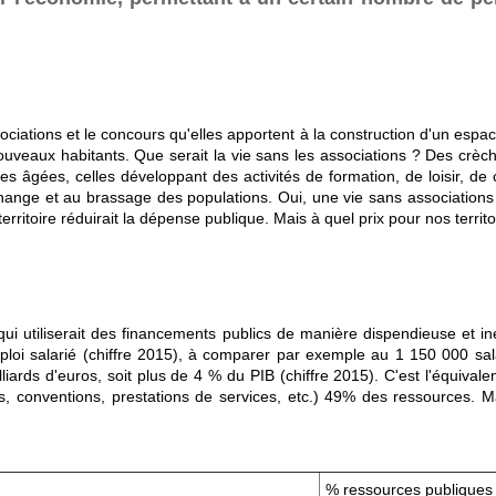
ssociations et le concours qu'elles apportent à la construction d'un esp
nouveaux habitants. Que serait la vie sans les associations ? Des crè
âgées, celles développant des activités de formation, de loisir, de c
'échange et au brassage des populations. Oui, une vie sans associatio
ritoire réduirait la dépense publique. Mais à quel prix pour nos territo
ui utiliserait des financements publics de manière dispendieuse et in
ploi salarié (chiffre 2015), à comparer par exemple au 1 150 000 sa
iards d'euros, soit plus de 4 % du PIB (chiffre 2015). C'est l'équivale
, conventions, prestations de services, etc.) 49% des ressources. Ma
% ressources publiques