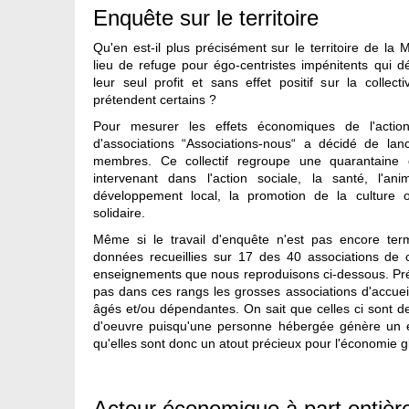
Enquête sur le territoire
Qu'en est-il plus précisément sur le territoire de la
lieu de refuge pour égo-centristes impénitents qui d
leur seul profit et sans effet positif sur la collect
prétendent certains ?
Pour mesurer les effets économiques de l'action a
d'associations “Associations-nous“ a décidé de l
membres. Ce collectif regroupe une quarantaine d
intervenant dans l'action sociale, la santé, l'ani
développement local, la promotion de la culture 
solidaire.
Même si le travail d'enquête n'est pas encore term
données recueillies sur 17 des 40 associations de ce
enseignements que nous reproduisons ci-dessous. Pré
pas dans ces rangs les grosses associations d'accue
âgés et/ou dépendantes. On sait que celles ci sont 
d'oeuvre puisqu'une personne hébergée génère un em
qu'elles sont donc un atout précieux pour l'économie gl
Acteur économique à part entièr