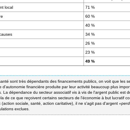
t local
71 %
re
60 %
40 %
 causes
34 %
26 %
23 %
49 %
et santé sont très dépendants des financements publics, on voit que les s
e d'autonomie financière produite par leur activité beaucoup plus impo
La dépendance du secteur associatif vis à vis de l'argent public est do
la de ce que reçoivent certains secteurs de l'économie à but lucratif c
(action sociale, santé, action caritative), il ne s'agit pas d'argent
«perd
lations exclues.