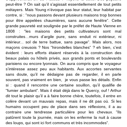
peut-être ? On sait qu’il s’agissait essentiellement de tout petits
métayers. Mais Young n’évoque pas leur statut, leur habitat par
contre, si : “nous passons devant plusieurs maisons trop bonnes
pour être appelées chaumières, sans aucune fenêtre“. Cette
grande pauvreté est soulignée par le préfet de Haute Vienne en
1808 : “les maisons des petits cultivateurs sont mal
construites…murs d’argile pure, sans enduit ni extérieur, ni
intérieur... sol de terre battue, sans pavage“. Mais alors, nos
maçons creusois ? Nos “hirondelles blanches“ ? eh bien, c’est
évident : leurs efforts étaient réservés à la construction des
beaux palais ou hôtels privés, aux grands ponts et boulevards
parisiens ou encore lyonnais. On aura compris que le voyageur
s’intéresse assez peu aux habitants. Aux accortes servantes
sans doute, qu’il ne dédaigne pas de regarder, il en parle
souvent, pas vraiment en bien, je vous passe les détails. Enfin
si : quand il rencontre une certaine souillon, qu’il qualifie de
“fumier ambulant“. Mais il était déjà dans le Quercy, ouf ! Arthur
dit tout le plaisir qu’il a à faire bonne chère, toutefois, il entre en
colère devant un mauvais repas, mais il ne dit pas où. Si les
humains occupent peu de place dans ses réflexions, il a au
contraire une tendresse particulière pour les chevaux. “Ils
patûrent toute la journée, mais on les enferme la nuit à cause
des loups, qui sont ici fort communs et très incommodes“.