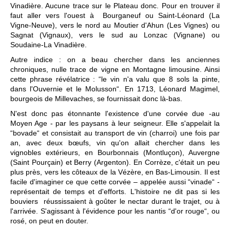
Vinadière. Aucune trace sur le Plateau donc. Pour en trouver il
faut aller vers l'ouest à Bourganeuf ou Saint-Léonard (La
Vigne-Neuve), vers le nord au Moutier d'Ahun (Les Vignes) ou
Sagnat (Vignaux), vers le sud au Lonzac (Vignane) ou
Soudaine-La Vinadière.
Autre indice : on a beau chercher dans les anciennes
chroniques, nulle trace de vigne en Montagne limousine. Ainsi
cette phrase révélatrice : “le vin n'a valu que 8 sols la pinte,
dans l'Ouvernie et le Molusson“. En 1713, Léonard Magimel,
bourgeois de Millevaches, se fournissait donc là-bas.
N'est donc pas étonnante l'existence d'une corvée due -au
Moyen Age - par les paysans à leur seigneur. Elle s'appelait la
“bovade“ et consistait au transport de vin (charroi) une fois par
an, avec deux bœufs, vin qu'on allait chercher dans les
vignobles extérieurs, en Bourbonnais (Montluçon), Auvergne
(Saint Pourçain) et Berry (Argenton). En Corrèze, c'était un peu
plus près, vers les côteaux de la Vézère, en Bas-Limousin. Il est
facile d'imaginer ce que cette corvée – appelée aussi “vinade“ -
représentait de temps et d'efforts. L'histoire ne dit pas si les
bouviers réussissaient à goûter le nectar durant le trajet, ou à
l'arrivée. S'agissant à l'évidence pour les nantis “d'or rouge“, ou
rosé, on peut en douter.