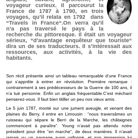
voyageur curieux. Il parcourut la
France de 1787 à 1790, en trois
voyages, qu’il relata en 1792 dans
“Travels in France“.On verra qu’il
n’a pas traversé le pays à la
recherche du pittoresque. Il était un voyageur
sérieux, “d’avantage enquêteur que touriste“
dira un de ses traducteurs. Il s’intéressait aux
ressources, aux activités, à la vie des
habitants.
Son récit présente ainsi un tableau remarquable d’une France
qui s’apprête à entrer en révolution. Première remarque :
contrairement à ses prédécesseurs de la Guerre de 100 ans, il
n’a tué personne. Enfin un anglais fréquentable.C’est méchant
penserez-vous. Il faut bien titiller un peu nos vieux amis.
Le 5 juin 1787, monté sur une jument aveugle, et venant des
plaines du Berry, il entre en Limousin : “nous traversâmes un
ruisseau qui sépare le Berri de la Marche, les châtaignes
commencent à paraître“. Young n’avait pas attendu notre
président pour être “en marche“, de deux manières. Il n’avait
jamais vu un paysage aussi vallonné, et son impression lui