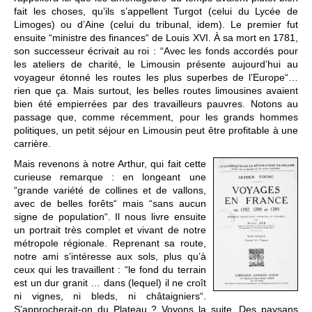
fait les choses, qu’ils s’appellent Turgot (celui du Lycée de
Limoges) ou d’Aine (celui du tribunal, idem). Le premier fut
ensuite “ministre des finances“ de Louis XVI. À sa mort en 1781,
son successeur écrivait au roi : “Avec les fonds accordés pour
les ateliers de charité, le Limousin présente aujourd’hui au
voyageur étonné les routes les plus superbes de l’Europe“…
rien que ça. Mais surtout, les belles routes limousines avaient
bien été empierrées par des travailleurs pauvres. Notons au
passage que, comme récemment, pour les grands hommes
politiques, un petit séjour en Limousin peut être profitable à une
carrière.
Mais revenons à notre Arthur, qui fait cette
curieuse remarque : en longeant une
“grande variété de collines et de vallons,
avec de belles forêts“ mais “sans aucun
signe de population“. Il nous livre ensuite
un portrait très complet et vivant de notre
métropole régionale. Reprenant sa route,
notre ami s’intéresse aux sols, plus qu’à
ceux qui les travaillent : “le fond du terrain
est un dur granit … dans (lequel) il ne croît
ni vignes, ni bleds, ni châtaigniers“.
S’approcherait-on du Plateau ? Voyons la suite. Des paysans