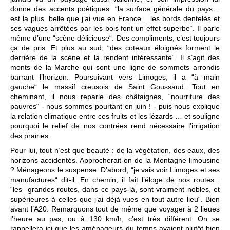
donne des accents poètiques: “la surface générale du pays…
est la plus belle que j’ai vue en France… les bords dentelés et
ses vagues arrêtées par les bois font un effet superbe“. Il parle
même d’une “scène délicieuse“. Des compliments, c’est toujours
ça de pris. Et plus au sud, “des coteaux éloignés forment le
derrière de la scène et la rendent intéressante“. Il s’agit des
monts de la Marche qui sont une ligne de sommets arrondis
barrant l’horizon. Poursuivant vers Limoges, il a “à main
gauche“ le massif creusois de Saint Goussaud. Tout en
cheminant, il nous reparle des châtaignes, “nourriture des
pauvres“ - nous sommes pourtant en juin ! - puis nous explique
la relation climatique entre ces fruits et les lézards … et souligne
pourquoi le relief de nos contrées rend nécessaire l’irrigation
des prairies.
Pour lui, tout n’est que beauté : de la végétation, des eaux, des
horizons accidentés. Approcherait-on de la Montagne limousine
? Ménageons le suspense. D’abord, “je vais voir Limoges et ses
manufactures“ dit-il. En chemin, il fait l’éloge de nos routes :
“les grandes routes, dans ce pays-là, sont vraiment nobles, et
supérieures à celles que j’ai déjà vues en tout autre lieu“. Bien
avant l’A20. Remarquons tout de même que voyager à 2 lieues
l’heure au pas, ou à 130 km/h, c’est très différent. On se
rappellera ici que les aménageurs du temps avaient plutôt bien