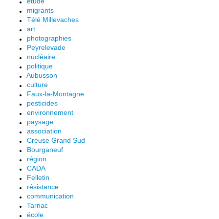
étude
migrants
Télé Millevaches
art
photographies
Peyrelevade
nucléaire
politique
Aubusson
culture
Faux-la-Montagne
pesticides
environnement
paysage
association
Creuse Grand Sud
Bourganeuf
région
CADA
Felletin
résistance
communication
Tarnac
école