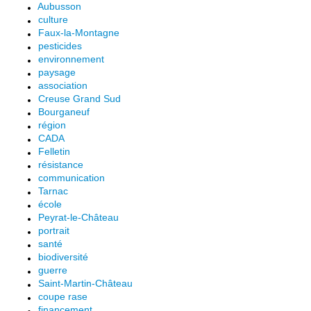
Aubusson
culture
Faux-la-Montagne
pesticides
environnement
paysage
association
Creuse Grand Sud
Bourganeuf
région
CADA
Felletin
résistance
communication
Tarnac
école
Peyrat-le-Château
portrait
santé
biodiversité
guerre
Saint-Martin-Château
coupe rase
financement