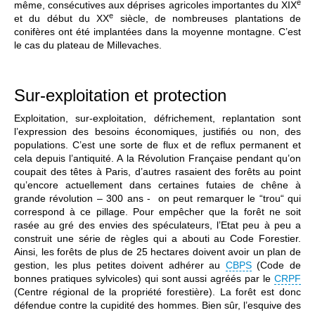
e
même, consécutives aux déprises agricoles importantes du XIX
e
et du début du XX
siècle, de nombreuses plantations de
conifères ont été implantées dans la moyenne montagne. C’est
le cas du plateau de Millevaches.
Sur-exploitation et protection
Exploitation, sur-exploitation, défrichement, replantation sont
l’expression des besoins économiques, justifiés ou non, des
populations. C’est une sorte de flux et de reflux permanent et
cela depuis l’antiquité. A la Révolution Française pendant qu’on
coupait des têtes à Paris, d’autres rasaient des forêts au point
qu’encore actuellement dans certaines futaies de chêne à
grande révolution – 300 ans - on peut remarquer le “trou“ qui
correspond à ce pillage. Pour empêcher que la forêt ne soit
rasée au gré des envies des spéculateurs, l’Etat peu à peu a
construit une série de règles qui a abouti au Code Forestier.
Ainsi, les forêts de plus de 25 hectares doivent avoir un plan de
gestion, les plus petites doivent adhérer au
CBPS
(Code de
bonnes pratiques sylvicoles) qui sont aussi agréés par le
CRPF
(Centre régional de la propriété forestière). La forêt est donc
défendue contre la cupidité des hommes. Bien sûr, l’esquive des