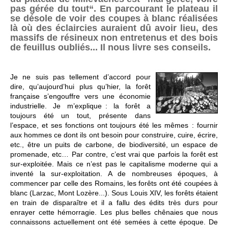
pas gérée du tout“. En parcourant le plateau il
se désole de voir des coupes à blanc réalisées
là où des éclaircies auraient dû avoir lieu, des
massifs de résineux non entretenus et des bois
de feuillus oubliés... Il nous livre ses conseils.
Je ne suis pas tellement d’accord pour
dire, qu’aujourd’hui plus qu’hier, la forêt
française s’engouffre vers une économie
industrielle. Je m’explique : la forêt a
toujours été un tout, présente dans
l’espace, et ses fonctions ont toujours été les mêmes : fournir
aux hommes ce dont ils ont besoin pour construire, cuire, écrire,
etc., être un puits de carbone, de biodiversité, un espace de
promenade, etc… Par contre, c’est vrai que parfois la forêt est
sur-exploitée. Mais ce n’est pas le capitalisme moderne qui a
inventé la sur-exploitation. A de nombreuses époques, à
commencer par celle des Romains, les forêts ont été coupées à
blanc (Larzac, Mont Lozère...). Sous Louis XIV, les forêts étaient
en train de disparaître et il a fallu des édits très durs pour
enrayer cette hémorragie. Les plus belles chênaies que nous
connaissons actuellement ont été semées à cette époque. De