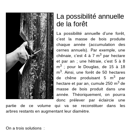
La possibilité annuelle
de la forêt
La possibilité annuelle d’une forêt,
c’est la masse de bois produite
chaque année (accumulation des
cernes annuels). Par exemple, une
3
chênaie, c’est 4 à 7 m
par hectare
et par an ; une hêtraie, c’est 5 à 8
3
m
; pour le Douglas, de 15 à 18
3
m
. Ainsi, une forêt de 50 hectares
3
de chêne produisant 5 m
par
3
hectare et par an, cumule 250 m
de
masse de bois produit dans une
année. Théoriquement, on pourra
donc prélever par éclaircie une
partie de ce volume qui va se reconstituer dans les
arbres restants en augmentant leur diamètre.
On a trois solutions :