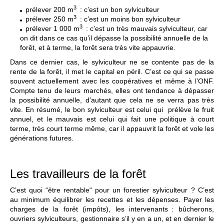
3
prélever 200 m
: c’est un bon sylviculteur
3
prélever 250 m
: c’est un moins bon sylviculteur
3
prélever 1 000 m
: c’est un très mauvais sylviculteur, car
on dit dans ce cas qu’il dépasse la possibilité annuelle de la
forêt, et à terme, la forêt sera très vite appauvrie.
Dans ce dernier cas, le sylviculteur ne se contente pas de la
rente de la forêt, il met le capital en péril. C’est ce qui se passe
souvent actuellement avec les coopératives et même à l’ONF.
Compte tenu de leurs marchés, elles ont tendance à dépasser
la possibilité annuelle, d’autant que cela ne se verra pas très
vite. En résumé, le bon sylviculteur est celui qui prélève le fruit
annuel, et le mauvais est celui qui fait une politique à court
terme, très court terme même, car il appauvrit la forêt et vole les
générations futures.
Les travailleurs de la forêt
C’est quoi “être rentable“ pour un forestier sylviculteur ? C’est
au minimum équilibrer les recettes et les dépenses. Payer les
charges de la forêt (impôts), les intervenants : bûcherons,
ouvriers sylviculteurs, gestionnaire s’il y en a un, et en dernier le