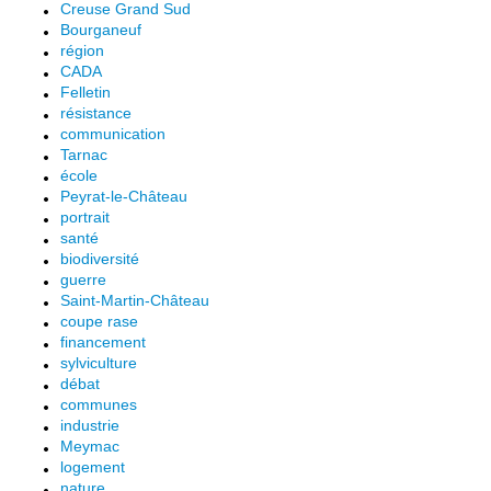
Creuse Grand Sud
Bourganeuf
région
CADA
Felletin
résistance
communication
Tarnac
école
Peyrat-le-Château
portrait
santé
biodiversité
guerre
Saint-Martin-Château
coupe rase
financement
sylviculture
débat
communes
industrie
Meymac
logement
nature