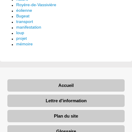
Royère-de-Vassivière
éolienne
Bugeat
transport
manifestation
loup
projet
mémoire
Accueil
Lettre d'information
Plan du site
Glossaire