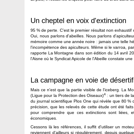
Un cheptel en voix d'extinction
95 % de perte. C'est le premier résultat non exhaustif
Oui, nous parlons d'abeilles. Nous parlons d'apiculte
mémoire comme une année noire : jamais une telle héca
l'incompétence des apiculteurs. Même si le varroa, par
rapporte La Montagne dans son édition du 14 avril 2
l'Aisne où le Syndicat Apicole de l'Abeille constate un
La campagne en voie de désertif
Mais ce n'est que la partie visible de l'iceberg. La Mo
4
(Ligue pour la Protection des Oiseaux)
: un tiers de 
du journal scientifique Plos One qui révèle que 80 % 
précision, que les relevés de cette étude ont été fai
pour comprendre que ces extinctions sont liées, e
économiques.
Cessons là les références, il suffit d'utiliser un mot
reviennent d'ailleurs si régulièrement, depuis quelqu