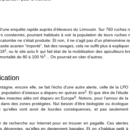
 d'une enquête rapide auprès d'éleveurs du Limousin. Sur 760 ruches r
urs consternés, pourtant habitués à voir la population de leurs ruch
tombe ne s'était produite. Et non, il ne s'agit pas d'un phénomène iso
asite acarien “importé“, fait des ravages, cela ne suffit plus à expliq
1
018
, ou le site actu.fr qui fait état de la mobilisation des apiculteurs
3
e mortalité de 80 à 100 %
… On pourrait en citer d'autres.
ication
ntagne, encore elle, se fait l'écho d'une autre alerte, celle de la LPO
5
la population d'oiseaux a disparu en quinze ans
. Et que dire de l'étude
6
des insectes ailés ont disparu en Europe
. Notons, pour l'amour de la
ts dans des zones protégées. Nul besoin d'être biologiste ou écologue
t qu'elles vont avoir de lourdes conséquences, et pas seulement
eur de recherche sur Internet pour en trouver en pagaille. Ces alertes
es décennies, qu'elles en deviennent banales. Et on s'habitue petit à