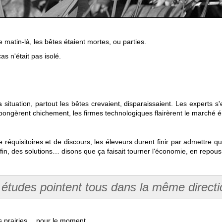
 matin-là, les bêtes étaient mortes, ou parties.
cas n'était pas isolé.
 situation, partout les bêtes crevaient, disparaissaient. Les experts s'
 épongèrent chichement, les firmes technologiques flairèrent le marché ém
de réquisitoires et de discours, les éleveurs durent finir par admettre q
 Enfin, des solutions… disons que ça faisait tourner l'économie, en repo
 études pointent tous dans la même directio
 les prairies… pour le moment.