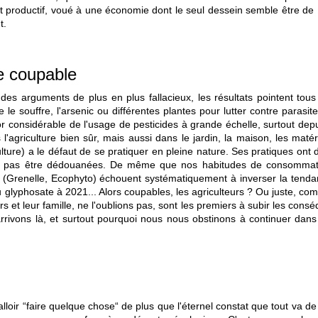
t productif, voué à une économie dont le seul dessein semble être de
nt.
e coupable
des arguments de plus en plus fallacieux, les résultats pointent tous
se le souffre, l'arsenic ou différentes plantes pour lutter contre paras
 considérable de l'usage de pesticides à grande échelle, surtout dep
s l'agriculture bien sûr, mais aussi dans le jardin, la maison, les mat
culture) a le défaut de se pratiquer en pleine nature. Ses pratiques ont 
nt pas être dédouanées. De même que nos habitudes de consommatio
Grenelle, Ecophyto) échouent systématiquement à inverser la tendance
u glyphosate à 2021... Alors coupables, les agriculteurs ? Ou juste, c
et leur famille, ne l'oublions pas, sont les premiers à subir les consé
ivons là, et surtout pourquoi nous nous obstinons à continuer dans
n falloir “faire quelque chose“ de plus que l'éternel constat que tout va 