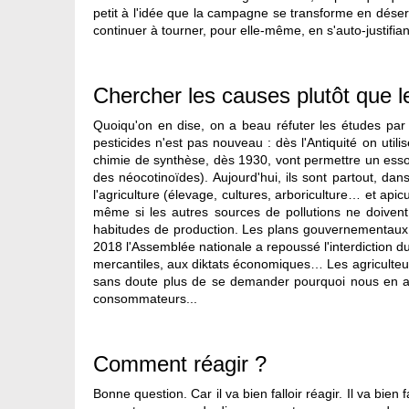
petit à l'idée que la campagne se transforme en déser
continuer à tourner, pour elle-même, en s'auto-justifia
Chercher les causes plutôt que l
Quoiqu'on en dise, on a beau réfuter les études par 
pesticides n'est pas nouveau : dès l'Antiquité on utili
chimie de synthèse, dès 1930, vont permettre un essor
des néocotinoïdes). Aujourd'hui, ils sont partout, dan
l'agriculture (élevage, cultures, arboriculture… et api
même si les autres sources de pollutions ne doive
habitudes de production. Les plans gouvernementaux (
2018 l'Assemblée nationale a repoussé l'interdiction d
mercantiles, aux diktats économiques… Les agriculteurs 
sans doute plus de se demander pourquoi nous en arr
consommateurs...
Comment réagir ?
Bonne question. Car il va bien falloir réagir. Il va bie