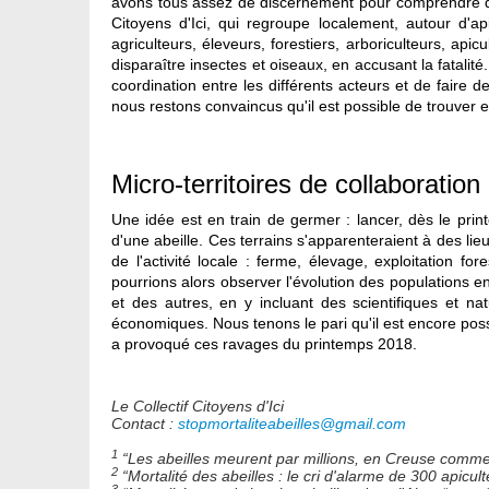
avons tous assez de discernement pour comprendre q
Citoyens d'Ici, qui regroupe localement, autour d'
agriculteurs, éleveurs, forestiers, arboriculteurs, a
disparaître insectes et oiseaux, en accusant la fatalit
coordination entre les différents acteurs et de faire
nous restons convaincus qu'il est possible de trouver
Micro-territoires de collaboration
Une idée est en train de germer : lancer, dès le prin
d'une abeille. Ces terrains s'apparenteraient à des lieux
de l'activité locale : ferme, élevage, exploitation f
pourrions alors observer l'évolution des populations e
et des autres, en y incluant des scientifiques et na
économiques. Nous tenons le pari qu'il est encore poss
a provoqué ces ravages du printemps 2018.
Le Collectif Citoyens d'Ici
Contact :
stopmortaliteabeilles@gmail.com
1
“Les abeilles meurent par millions, en Creuse comme 
2
“Mortalité des abeilles : le cri d'alarme de 300 apicult