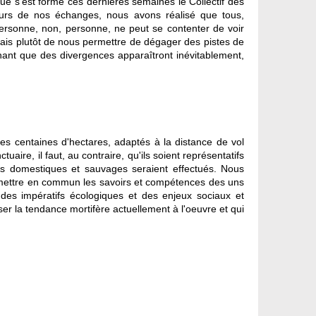
s'est formé ces dernières semaines le Collectif des
cours de nos échanges, nous avons réalisé que tous,
 Personne, non, personne, ne peut se contenter de voir
. Mais plutôt de nous permettre de dégager des pistes de
chant que des divergences apparaîtront inévitablement,
ues centaines d'hectares, adaptés à la distance de vol
uaire, il faut, au contraire, qu'ils soient représentatifs
ectes domestiques et sauvages seraient effectués. Nous
ons mettre en commun les savoirs et compétences des uns
s des impératifs écologiques et des enjeux sociaux et
er la tendance mortifère actuellement à l'oeuvre et qui