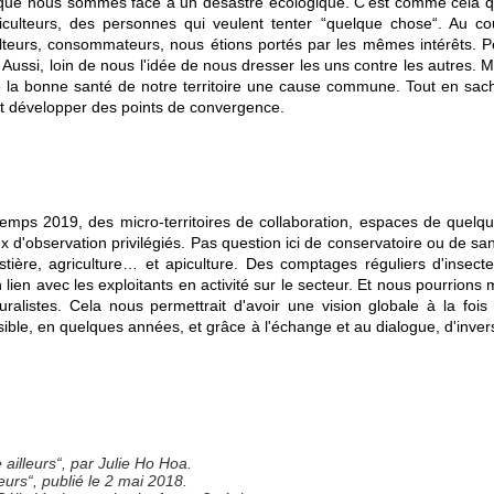
ue nous sommes face à un désastre écologique. C'est comme cela que 
apiculteurs, des personnes qui veulent tenter “quelque chose“. Au 
piculteurs, consommateurs, nous étions portés par les mêmes intérêts.
é. Aussi, loin de nous l'idée de nous dresser les uns contre les autres
 de la bonne santé de notre territoire une cause commune. Tout en sa
 et développer des points de convergence.
temps 2019, des micro-territoires de collaboration, espaces de quelq
 d'observation privilégiés. Pas question ici de conservatoire ou de sanct
orestière, agriculture… et apiculture. Des comptages réguliers d'ins
n lien avec les exploitants en activité sur le secteur. Et nous pourri
turalistes. Cela nous permettrait d'avoir une vision globale à la foi
ible, en quelques années, et grâce à l'échange et au dialogue, d'invers
ailleurs“, par Julie Ho Hoa.
eurs“, publié le 2 mai 2018.