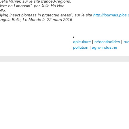
élia Vanier, sur le site france3-régions.
re en Limousin“, par Julie Ho Hoa.
lle.
lying insect biomass in protected areas“, sur le site
http://journals.plos.
r Angela Bolis, Le Monde.fr, 22 mars 2016.
apiculture
|
néocotinoïdes
|
ru
pollution
|
agro-industrie