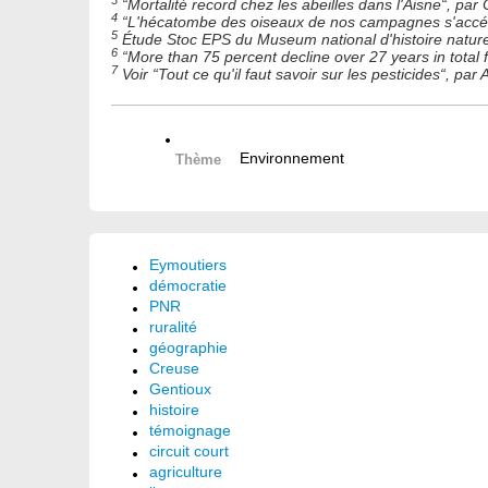
3
“Mortalité record chez les abeilles dans l'Aisne“, par C
4
“L'hécatombe des oiseaux de nos campagnes s'accélè
5
Étude Stoc EPS du Museum national d'histoire nature
6
“More than 75 percent decline over 27 years in total f
7
Voir “Tout ce qu'il faut savoir sur les pesticides“, pa
Environnement
Thème
Eymoutiers
démocratie
PNR
ruralité
géographie
Creuse
Gentioux
histoire
témoignage
circuit court
agriculture