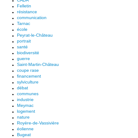
CADA
Felletin
résistance
communication
Tarnac
école
Peyrat-le-Château
portrait
santé
biodiversité
guerre
Saint-Martin-Château
coupe rase
financement
sylviculture
débat
communes
industrie
Meymac
logement
nature
Royère-de-Vassivière
éolienne
Bugeat