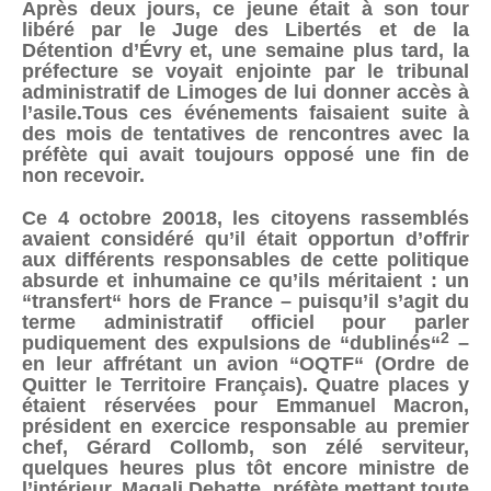
Après deux jours, ce jeune était à son tour
libéré par le Juge des Libertés et de la
Détention d’Évry et, une semaine plus tard, la
préfecture se voyait enjointe par le tribunal
administratif de Limoges de lui donner accès à
l’asile.Tous ces événements faisaient suite à
des mois de tentatives de rencontres avec la
préfète qui avait toujours opposé une fin de
non recevoir.
Ce 4 octobre 20018, les citoyens rassemblés
avaient considéré qu’il était opportun d’offrir
aux différents responsables de cette politique
absurde et inhumaine ce qu’ils méritaient : un
“transfert“ hors de France – puisqu’il s’agit du
terme administratif officiel pour parler
2
pudiquement des expulsions de “dublinés“
–
en leur affrétant un avion “OQTF“ (Ordre de
Quitter le Territoire Français). Quatre places y
étaient réservées pour Emmanuel Macron,
président en exercice responsable au premier
chef, Gérard Collomb, son zélé serviteur,
quelques heures plus tôt encore ministre de
l’intérieur, Magali Debatte, préfète mettant toute