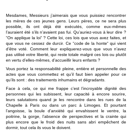
Mesdames, Messieurs j’aimerais que vous puissiez rencontrer
les mères de ces jeunes gens. Leurs pères, ce ne sera plus
possible, ils ont déjà été exécutés, comme eux-mêmes
l’auraient été s’ils n’avaient pas fui. Qu’auriez-vous à leur dire ?
“On applique la loi“ ? Cette loi, ces lois que vous avez faites, et
que vous ne cessez de durcir. Ce “code de la honte“ qui vient
d’être voté. Comment leur expliquerez-vous que vous n’avez
pas utilisé votre liberté, qui reste totale malgré ces lois ou plutôt
en vertu d’elles-mêmes, d’accueillir leurs enfants ?
Vous portez la responsabilité pleine, entière et personnelle des
actes que vous commettez et qu’il faut bien appeler pour ce
qu’ils sont : des traitements inhumains et dégradants.
Face à cela, ce qui me frappe c’est l’incroyable dignité des
personnes qui les subissent, leur capacité à encore sourire,
leurs salutations quand je les rencontre dans les rues de la
Chapelle à Paris ou dans un parc à Limoges. Et pourtant
l’angoisse, la boule d’anxiété qui envahissent le ventre, la
poitrine, la gorge, l’absence de perspectives et la crainte qui
plus encore que le froid des nuits sans abri empêchent de
dormir, tout cela ils vous le doivent.