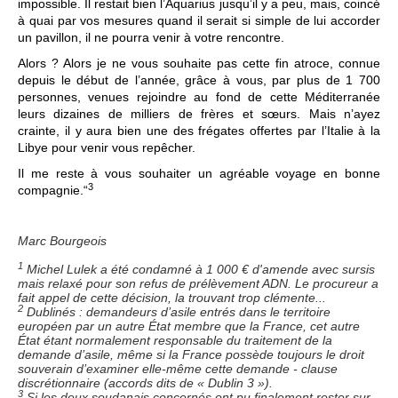
impossible. Il restait bien l’Aquarius jusqu’il y a peu, mais, coincé
à quai par vos mesures quand il serait si simple de lui accorder
un pavillon, il ne pourra venir à votre rencontre.
Alors ? Alors je ne vous souhaite pas cette fin atroce, connue
depuis le début de l’année, grâce à vous, par plus de 1 700
personnes, venues rejoindre au fond de cette Méditerranée
leurs dizaines de milliers de frères et sœurs. Mais n’ayez
crainte, il y aura bien une des frégates offertes par l’Italie à la
Libye pour venir vous repêcher.
Il me reste à vous souhaiter un agréable voyage en bonne
3
compagnie.“
Marc Bourgeois
1
Michel Lulek a été condamné à 1 000 € d'amende avec sursis
mais relaxé pour son refus de prélèvement ADN. Le procureur a
fait appel de cette décision, la trouvant trop clémente...
2
Dublinés : demandeurs d’asile entrés dans le territoire
européen par un autre État membre que la France, cet autre
État étant normalement responsable du traitement de la
demande d’asile, même si la France possède toujours le droit
souverain d’examiner elle-même cette demande - clause
discrétionnaire (accords dits de « Dublin 3 »).
3
Si les deux soudanais concernés ont pu finalement rester sur