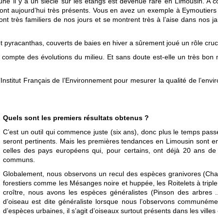
une il y a un siècle sur les étangs est devenue rare en Limousin. A c
sont aujourd’hui très présents. Vous en avez un exemple à Eymoutiers
nt très familiers de nos jours et se montrent très à l’aise dans nos jar
et pyracanthas, couverts de baies en hiver a sûrement joué un rôle cruci
si compte des évolutions du milieu. Et sans doute est-elle un très bo
l’Institut Français de l’Environnement pour mesurer la qualité de l’enviro
Quels sont les premiers résultats obtenus ?
C’est un outil qui commence juste (six ans), donc plus le temps pass
seront pertinents. Mais les premières tendances en Limousin sont e
celles des pays européens qui, pour certains, ont déjà 20 ans de 
communs.
Globalement, nous observons un recul des espèces granivores (Chard
forestiers comme les Mésanges noire et huppée, les Roitelets à triple 
croître, nous avons les espèces généralistes (Pinson des arbres .
d’oiseau est dite généraliste lorsque nous l’observons communémen
d’espèces urbaines, il s’agit d’oiseaux surtout présents dans les villes e