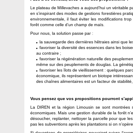
Le plateau de Millevaches a aujourd’hui un véritable p
en s’inspirant des modes de gestions forestières prat
environnementale, il faut éviter les modifications tro
forêt comme celle d’un champ de maïs.
Pour nous, la solution passe par :
la sauvegarde des dernières hêtraies ainsi que les
favoriser la diversité des essences dans les boise
au contraire ;
favoriser la régénération naturelle des peuplemen
même sur des peuplements de douglas. La génétique 
favoriser les îlots de vieillissement : quelques pa
économique, ils représentent un biotope intéressant
des chaînes alimentaires est un facteur de stabilit
Vous pensez que vos propositions pourront s’appl
La DIREN et la région Limousin se sont montrées s
économiques. Mais une gestion durable de la forêt n’e
désoucher, replanter, nettoyer la parcelle pour que le
pas les subventions après les plantations si on n’opère
Si davantage de propriétaires pouvaient suivre l’exem