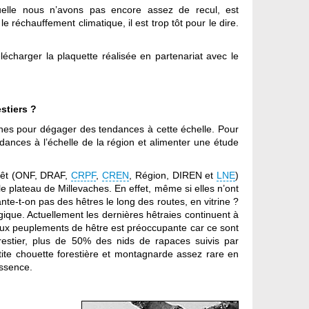
elle nous n’avons pas encore assez de recul, est
 réchauffement climatique, il est trop tôt pour le dire.
lécharger la plaquette réalisée en partenariat avec le
stiers ?
hes pour dégager des tendances à cette échelle. Pour
ances à l’échelle de la région et alimenter une étude
forêt (ONF, DRAF,
CRPF
,
CREN
, Région, DIREN et
LNE
)
le plateau de Millevaches. En effet, même si elles n’ont
nte-t-on pas des hêtres le long des routes, en vitrine ?
gique. Actuellement les dernières hêtraies continuent à
vieux peuplements de hêtre est préoccupante car ce sont
restier, plus de 50% des nids de rapaces suivis par
tite chouette forestière et montagnarde assez rare en
essence.