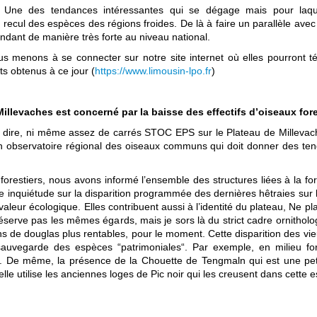
Une des tendances intéressantes qui se dégage mais pour laqu
cul des espèces des régions froides. De là à faire un parallèle avec le
ndant de manière très forte au niveau national.
us menons à se connecter sur notre site internet où elles pourront té
ts obtenus à ce jour (
https://www.limousin-lpo.fr
)
illevaches est concerné par la baisse des effectifs d’oiseaux fore
e dire, ni même assez de carrés STOC EPS sur le Plateau de Millevac
un observatoire régional des oiseaux communs qui doit donner des tend
x forestiers, nous avons informé l’ensemble des structures liées à la 
re inquiétude sur la disparition programmée des dernières hêtraies sur 
leur écologique. Elles contribuent aussi à l’identité du plateau, Ne pla
réserve pas les mêmes égards, mais je sors là du strict cadre ornitholo
ons de douglas plus rentables, pour le moment. Cette disparition des 
auvegarde des espèces “patrimoniales“. Par exemple, en milieu fo
res. De même, la présence de la Chouette de Tengmaln qui est une pe
lle utilise les anciennes loges de Pic noir qui les creusent dans cette 