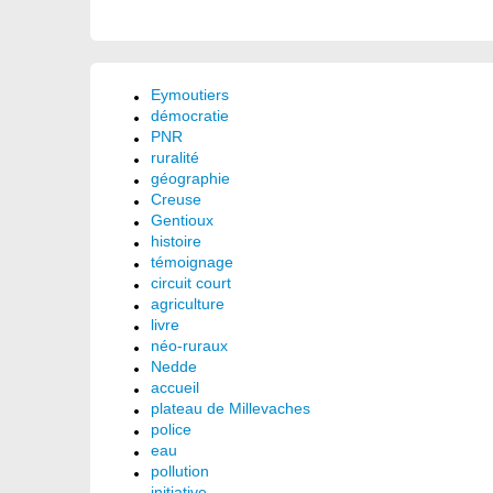
Eymoutiers
démocratie
PNR
ruralité
géographie
Creuse
Gentioux
histoire
témoignage
circuit court
agriculture
livre
néo-ruraux
Nedde
accueil
plateau de Millevaches
police
eau
pollution
initiative