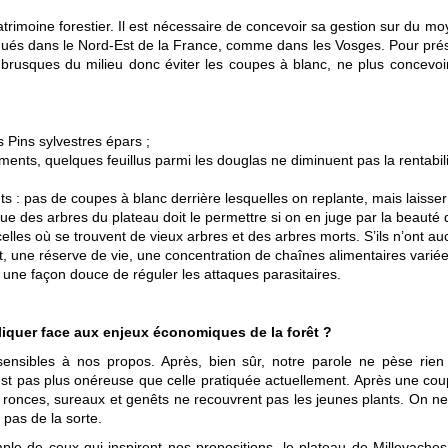
atrimoine forestier. Il est nécessaire de concevoir sa gestion sur du m
iqués dans le Nord-Est de la France, comme dans les Vosges. Pour prés
p brusques du milieu donc éviter les coupes à blanc, ne plus concevoir
 Pins sylvestres épars ;
ments, quelques feuillus parmi les douglas ne diminuent pas la rentabili
ts : pas de coupes à blanc derrière lesquelles on replante, mais laiss
des arbres du plateau doit le permettre si on en juge par la beauté d
rcelles où se trouvent de vieux arbres et des arbres morts. S’ils n’ont a
, une réserve de vie, une concentration de chaînes alimentaires variée
é, une façon douce de réguler les attaques parasitaires.
iquer face aux enjeux économiques de la forêt ?
ensibles à nos propos. Après, bien sûr, notre parole ne pèse rien
st pas plus onéreuse que celle pratiquée actuellement. Après une coupe
s ronces, sureaux et genêts ne recouvrent pas les jeunes plants. On ne
 pas de la sorte.
ple de ceux qui inspirent nos propositions, le plateau de Millevaches 