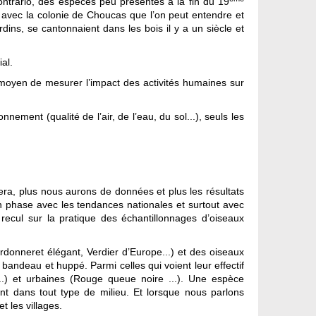
ontrario, des espèces peu présentes à la fin du 19
 avec la colonie de Choucas que l’on peut entendre et
dins, se cantonnaient dans les bois il y a un siècle et
al.
n moyen de mesurer l’impact des activités humaines sur
nnement (qualité de l’air, de l’eau, du sol...), seuls les
era, plus nous aurons de données et plus les résultats
n phase avec les tendances nationales et surtout avec
recul sur la pratique des échantillonnages d’oiseaux
onneret élégant, Verdier d’Europe...) et des oiseaux
bandeau et huppé. Parmi celles qui voient leur effectif
..) et urbaines (Rouge queue noire ...). Une espèce
t dans tout type de milieu. Et lorsque nous parlons
t les villages.