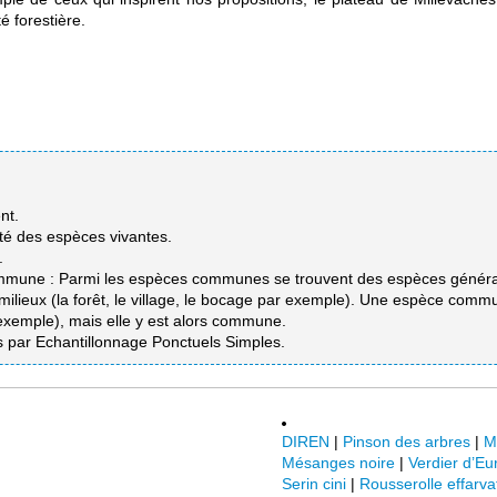
é forestière.
ent.
riété des espèces vivantes.
.
commune : Parmi les espèces communes se trouvent des espèces généra
 milieux (la forêt, le village, le bocage par exemple). Une espèce com
 exemple), mais elle y est alors commune.
par Echantillonnage Ponctuels Simples.
DIREN
|
Pinson des arbres
|
M
Mésanges noire
|
Verdier d’Eu
Serin cini
|
Rousserolle effarva