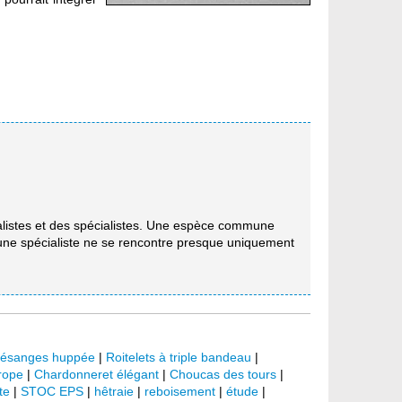
listes et des spécialistes. Une espèce commune
mune spécialiste ne se rencontre presque uniquement
ésanges huppée
|
Roitelets à triple bandeau
|
rope
|
Chardonneret élégant
|
Choucas des tours
|
te
|
STOC EPS
|
hêtraie
|
reboisement
|
étude
|