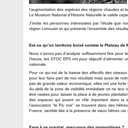
l’augmentation des espèces des régions chaudes et le re
Le Muséum National d’Histoire Naturelle le valide cepe
J’invite les personnes intéressées par l’étude que no
région Limousin et qui présente l’ensemble des résulta
Est-ce qu’un territoire boisé comme le Plateau de M
Nous n’avons pas d’analyse suffisamment fine pour l
l’heure, les STOC EPS ont pour objectif d’alimenter 
nationale.
Pour ce qui est de la baisse des effectifs des oiseau
pour leur faire part de nos résultats mais aussi de not
pas de grande valeur économique, elles ont une forte va
Au-delà de la zone de visibilité immédiate on ne leur 
être rasées pour laisser la place à de jeunes plantati
des espaces qui jouent un rôle important dans la s
l’association “le Pic noir” se trouvent dans des hêt
France, semble liée à la présence de vieux hêtres car e
Face à ce constat, avez-vous des propositions ?