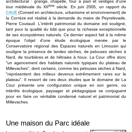
architectural : grange, chapelle, four à pain et vestiges d'une
ème
tour médiévale du XII
siècle. En juin 2005, un rapport du
CAUE
(Conseil en architecture, urbanisme et environnement) de
la Corrèze est réalisé à la demande du maire de Peyrelevade,
Pierre Coutaud. L'intérêt patrimonial du domaine est souligné,
tant pour la qualité du bâti que pour la richesse exceptionnelle
de ses écosystèmes naturels. Ce dernier aspect fait à la même
époque l'objet d'une étude écologique menée par le
Conservatoire régional des Espaces naturels en Limousin qui
souligne la présence de landes sèches, de pelouses sèches à
Nard, de tourbières et de hêtraies à houx. La Cour offre donc
"un agencement des habitats naturels typiques du plateau de
Millevaches", dont certains, comme les pelouses sèches à Nard,
"représentent des milieux devenus extrêmement rares sur le
plateau". Il ressort de ces deux études que le domaine de La
Cour présente une configuration unique en son genre, où
intérêts écologique, paysager et pédagogique se conjuguent
pour en faire un véritable condensé naturel et patrimonial du
Millevaches.
Une maison du Parc idéale