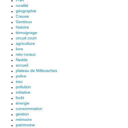
PNR
ruralité
géographie
Creuse
Gentioux
histoire
témoignage
circuit court
agriculture
livre
néo-ruraux
Nedde
accueil
plateau de Millevaches
police
eau
pollution
initiative
forêt
énergie
consommation
gestion
mémoire
patrimoine