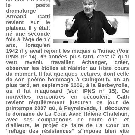
le poète
dramaturge
Armand Gatti
revient sur le
plateau. Il y était
né une seconde
fois à l'âge de 17
ans, lorsqu'en
1942 il y avait rejoint les maquis à Tarnac (Voir
IPNS n° 14). 63 années plus tard, c'est là qu'il
veut revenir, travailler, échanger, créer,
observer les étoiles et résister au triste cours
du moment. Il fait quelques lectures, dont celle
de son poème hommage à Guingouin, un an
plus tard, en septembre 2006, à la Berbeyrolle,
où il fut maquisard (Voir IPNS n° 15). De
nouvelles rencontres en découlent. Gatti
revient régulièrement jusqu'en ce jour de
printemps 2007 où, à Peyrelevade, il découvre
le domaine de La Cour. Avec Hélène Chatelain,
avec ses compagnons de route d'ici et
d'ailleurs, le projet de faire de La Cour un
"refuge des résistances" s'impose bien vite