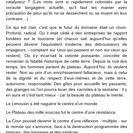
catalyseur ? (Les mots sont si rapidement colonisés par la
voracité langagière actuelle, qu’il faut les manier avec
précaution de peur qu’ils ne se dessèchent ou se muent en leur
contraire…).
Ce qui est clair, c'est que le futur du domaine était un choix.
Profond, radical. Ou il était cédé à des entreprises de rapport
fondées sur le tourisme (et chacun sait aujourd’hui qu’elles
peuvent devenir l’équivalent moderne des détrousseurs de
voyageurs – comptant sur ceux qui passent et non sur ceux qui
restent). Ou s'y incarnait la volonté puissante, concrète de
renverser la fatalité historique de cette terre. Depuis la nuit des
temps, les hommes partent du plateau. Aujourd’hui, ils veulent
rester. Non au prix d’un enrichissement fallacieux, mais à celui
de la dignité et du respect d’eux-mêmes et de cette terre,
autonome, responsable. Des gîtes pour accueillir les passants,
des granges où l’on pourra louer des carrioles à la semaine - il y
en aura et c’est tant mieux - car la beauté du plateau le mérite.
Le Limousin a été naguère le centre d’un monde.
Le Plateau des mille sources fut le centre d’une résistance.
La Cour pouvait devenir le centre d’une réflexion - multiple - sur
le monde qui s’annonce, face à la destruction programmée des
langues, des langages et des espèces.