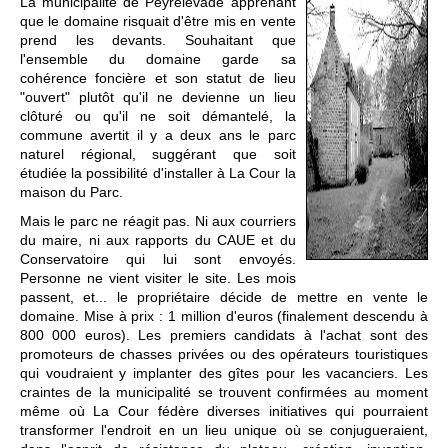
La municipalité de Peyrelevade apprenant
que le domaine risquait d'être mis en vente
prend les devants. Souhaitant que
l'ensemble du domaine garde sa
cohérence foncière et son statut de lieu
"ouvert" plutôt qu'il ne devienne un lieu
clôturé ou qu'il ne soit démantelé, la
commune avertit il y a deux ans le parc
naturel régional, suggérant que soit
étudiée la possibilité d'installer à La Cour la
maison du Parc.
Mais le parc ne réagit pas. Ni aux courriers
du maire, ni aux rapports du CAUE et du
Conservatoire qui lui sont envoyés.
Personne ne vient visiter le site. Les mois
passent, et... le propriétaire décide de mettre en vente le
domaine. Mise à prix : 1 million d'euros (finalement descendu à
800 000 euros). Les premiers candidats à l'achat sont des
promoteurs de chasses privées ou des opérateurs touristiques
qui voudraient y implanter des gîtes pour les vacanciers. Les
craintes de la municipalité se trouvent confirmées au moment
même où La Cour fédère diverses initiatives qui pourraient
transformer l'endroit en un lieu unique où se conjugueraient,