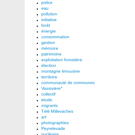
police
eau
pollution
initiative
forêt
énergie
consommation
gestion
mémoire
patrimoine
exploitation forestière
élection
montagne limousine
territoire
communauté de communes
Vassivière*
collectif
étude
migrants
Télé Millevaches
art
photographies
Peyrelevade
nucléaire