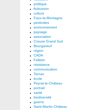
politique
Aubusson
culture
Faux-la-Montagne
pesticides
environnement
paysage
association
Creuse Grand Sud
Bourganeuf
région
CADA
Felletin
résistance
communication
Tarnac
école
Peyrat-le-Château
portrait
santé
biodiversité
guerre
Saint-Martin-Château