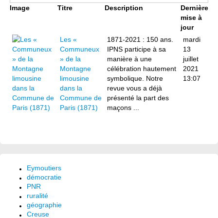
Image
Titre
Description
Dernière
mise à
jour
Les «
1871-2021 : 150 ans.
mardi
Communeux
IPNS participe à sa
13
» de la
manière à une
juillet
Montagne
célébration hautement
2021
limousine
symbolique. Notre
13:07
dans la
revue vous a déjà
Commune de
présenté la part des
Paris (1871)
maçons ...
Eymoutiers
démocratie
PNR
ruralité
géographie
Creuse