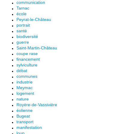
communication
Tarnac
école
Peyrat-le-Château
portrait
santé
biodiversité
guerre
Saint-Martin-Château
coupe rase
financement
sylviculture
débat
communes
industrie
Meymac
logement
nature
Royère-de-Vassivière
éolienne
Bugeat
transport
manifestation
loup