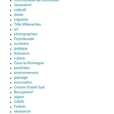
communauté de communes
Vassivière*
collectif
étude
migrants
Télé Millevaches
art
photographies
Peyrelevade
nucléaire
politique
Aubusson
culture
Faux-la-Montagne
pesticides
environnement
paysage
association
Creuse Grand Sud
Bourganeuf
région
CADA
Felletin
résistance