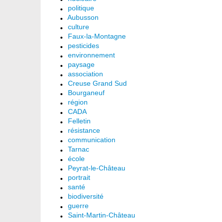
politique
Aubusson
culture
Faux-la-Montagne
pesticides
environnement
paysage
association
Creuse Grand Sud
Bourganeuf
région
CADA
Felletin
résistance
communication
Tarnac
école
Peyrat-le-Château
portrait
santé
biodiversité
guerre
Saint-Martin-Château