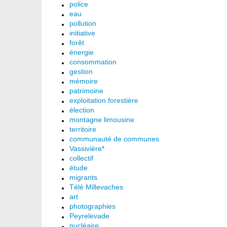
police
eau
pollution
initiative
forêt
énergie
consommation
gestion
mémoire
patrimoine
exploitation forestière
élection
montagne limousine
territoire
communauté de communes
Vassivière*
collectif
étude
migrants
Télé Millevaches
art
photographies
Peyrelevade
nucléaire