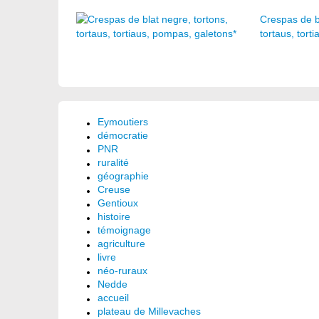
Crespas de bl
tortaus, tort
Eymoutiers
démocratie
PNR
ruralité
géographie
Creuse
Gentioux
histoire
témoignage
agriculture
livre
néo-ruraux
Nedde
accueil
plateau de Millevaches