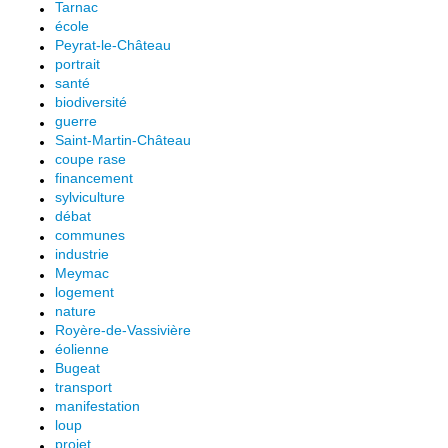
Tarnac
école
Peyrat-le-Château
portrait
santé
biodiversité
guerre
Saint-Martin-Château
coupe rase
financement
sylviculture
débat
communes
industrie
Meymac
logement
nature
Royère-de-Vassivière
éolienne
Bugeat
transport
manifestation
loup
projet