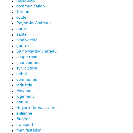
résistance
communication
Tarnac
école
Peyrat-le-Château
portrait
santé
biodiversité
guerre
Saint-Martin-Château
coupe rase
financement
sylviculture
débat
communes
industrie
Meymac
logement
nature
Royère-de-Vassivière
éolienne
Bugeat
transport
manifestation