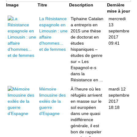
Image
Titre
Description
Dernière
mise à jour
La Résistance
Tiphaine Catalan
mercredi
espagnole en
a entrepris en
13
Limousin : une
2015 une thèse
septembre
affaire
de doctorat en
2017
d’hommes...
études
09:41
et de femmes
hispaniques –
études de genre
sur « Les
Espagnol-e-s
dans la
Résistance en ...
Mémoire
À l’heure où les
mardi 12
limousine des
réfugiés arrivent
septembre
exilés de la
en masse sur le
2017
guerre
sol européen
18:18
d’Espagne
dans une quasi
indifférence
générale, il est
bon de rappeler