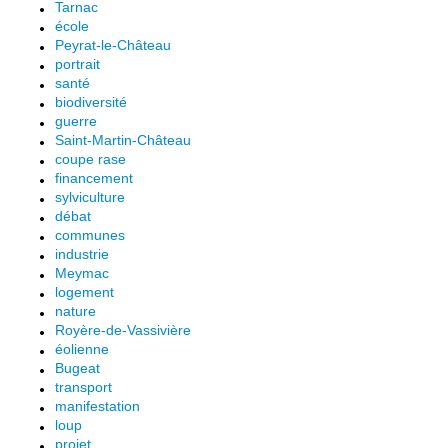
Tarnac
école
Peyrat-le-Château
portrait
santé
biodiversité
guerre
Saint-Martin-Château
coupe rase
financement
sylviculture
débat
communes
industrie
Meymac
logement
nature
Royère-de-Vassivière
éolienne
Bugeat
transport
manifestation
loup
projet