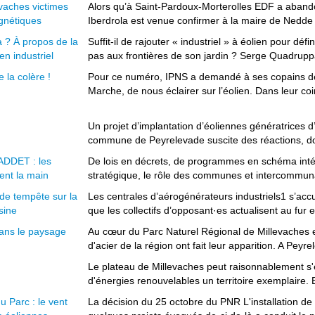
vaches victimes
Alors qu’à Saint-Pardoux-Morterolles EDF a abandon
nétiques
Iberdrola est venue confirmer à la maire de Nedde s
a ? À propos de la
Suffit-il de rajouter « industriel » à éolien pour déf
ien industriel
pas aux frontières de son jardin ? Serge Quadruppa
e la colère !
Pour ce numéro, IPNS a demandé à ses copains de 
Marche, de nous éclairer sur l’éolien. Dans leur coin
Un projet d’implantation d’éoliennes génératrices d’é
commune de Peyrelevade suscite des réactions, don
DDET : les
De lois en décrets, de programmes en schéma intég
nt la main
stratégique, le rôle des communes et intercommunal
 de tempête sur la
Les centrales d’aérogénérateurs industriels1 s’acc
sine
que les collectifs d’opposant·es actualisent au fur e
ans le paysage
Au cœur du Parc Naturel Régional de Millevaches 
d'acier de la région ont fait leur apparition. A Peyrel
Le plateau de Millevaches peut raisonnablement s'e
d'énergies renouvelables un territoire exemplaire. B
u Parc : le vent
La décision du 25 octobre du PNR L'installation de