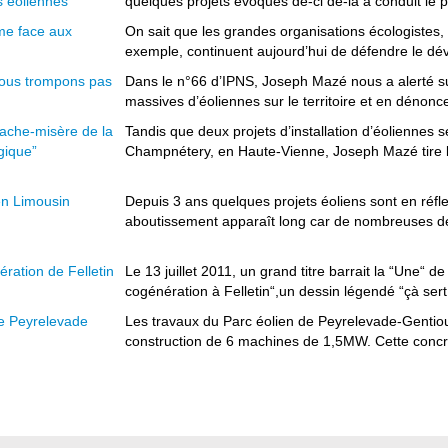
s éoliennes
quelques projets évoqués de-ci de-là a conduit le pa
sme face aux
On sait que les grandes organisations écologistes
exemple, continuent aujourd’hui de défendre le dé
nous trompons pas
Dans le n°66 d’IPNS, Joseph Mazé nous a alerté su
massives d’éoliennes sur le territoire et en dénonce 
cache-misère de la
Tandis que deux projets d’installation d’éoliennes s
ogique”
Champnétery, en Haute-Vienne, Joseph Mazé tire la
en Limousin
Depuis 3 ans quelques projets éoliens sont en réfl
aboutissement apparaît long car de nombreuses dé
ération de Felletin
Le 13 juillet 2011, un grand titre barrait la “Une“ 
cogénération à Felletin“,un dessin légendé “çà sert 
e Peyrelevade
Les travaux du Parc éolien de Peyrelevade-Gentio
construction de 6 machines de 1,5MW. Cette concréti