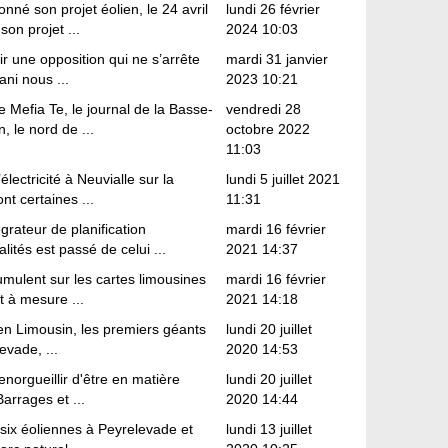
né son projet éolien, le 24 avril
lundi 26 février
on projet ...
2024 10:03
inir une opposition qui ne s’arrête
mardi 31 janvier
ni nous ...
2023 10:21
Mefia Te, le journal de la Basse-
vendredi 28
, le nord de ...
octobre 2022
11:03
lectricité à Neuvialle sur la
lundi 5 juillet 2021
t certaines ...
11:31
rateur de planification
mardi 16 février
ités est passé de celui ...
2021 14:37
umulent sur les cartes limousines
mardi 16 février
t à mesure ...
2021 14:18
en Limousin, les premiers géants
lundi 20 juillet
evade, ...
2020 14:53
norgueillir d'être en matière
lundi 20 juillet
arrages et ...
2020 14:44
 six éoliennes à Peyrelevade et
lundi 13 juillet