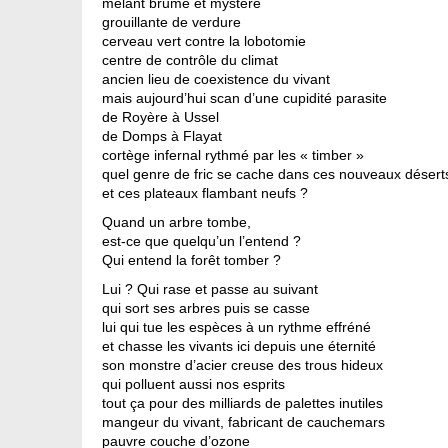
mêlant brume et mystère
grouillante de verdure
cerveau vert contre la lobotomie
centre de contrôle du climat
ancien lieu de coexistence du vivant
mais aujourd’hui scan d’une cupidité parasite
de Royère à Ussel
de Domps à Flayat
cortège infernal rythmé par les « timber »
quel genre de fric se cache dans ces nouveaux désert
et ces plateaux flambant neufs ?
Quand un arbre tombe,
est-ce que quelqu’un l’entend ?
Qui entend la forêt tomber ?
Lui ? Qui rase et passe au suivant
qui sort ses arbres puis se casse
lui qui tue les espèces à un rythme effréné
et chasse les vivants ici depuis une éternité
son monstre d’acier creuse des trous hideux
qui polluent aussi nos esprits
tout ça pour des milliards de palettes inutiles
mangeur du vivant, fabricant de cauchemars
pauvre couche d’ozone