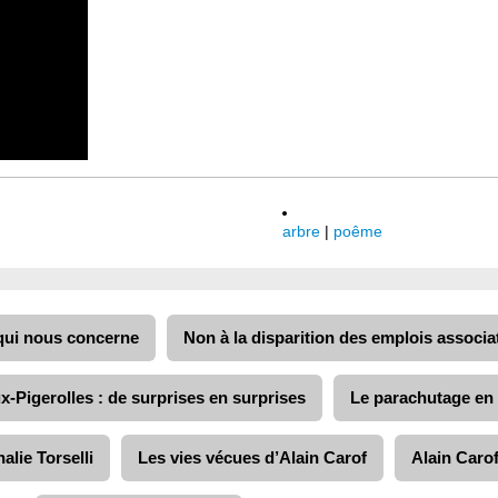
arbre
|
poême
 qui nous concerne
Non à la disparition des emplois associat
x-Pigerolles : de surprises en surprises
Le parachutage en 
alie Torselli
Les vies vécues d’Alain Carof
Alain Caro