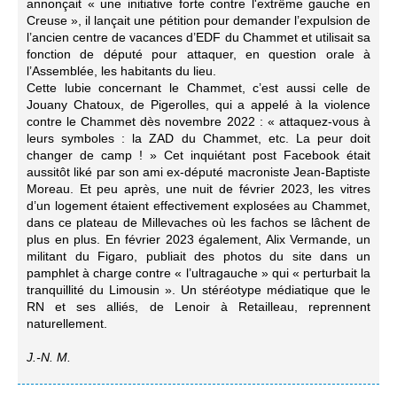
annonçait « une initiative forte contre l'extrême gauche en
Creuse », il lançait une pétition pour demander l’expulsion de
l’ancien centre de vacances d’EDF du Chammet et utilisait sa
fonction de député pour attaquer, en question orale à
l’Assemblée, les habitants du lieu.
Cette lubie concernant le Chammet, c’est aussi celle de
Jouany Chatoux, de Pigerolles, qui a appelé à la violence
contre le Chammet dès novembre 2022 : « attaquez-vous à
leurs symboles : la ZAD du Chammet, etc. La peur doit
changer de camp ! » Cet inquiétant post Facebook était
aussitôt liké par son ami ex-député macroniste Jean-Baptiste
Moreau. Et peu après, une nuit de février 2023, les vitres
d’un logement étaient effectivement explosées au Chammet,
dans ce plateau de Millevaches où les fachos se lâchent de
plus en plus. En février 2023 également, Alix Vermande, un
militant du Figaro, publiait des photos du site dans un
pamphlet à charge contre « l’ultragauche » qui « perturbait la
tranquillité du Limousin ». Un stéréotype médiatique que le
RN et ses alliés, de Lenoir à Retailleau, reprennent
naturellement.
J.-N. M.