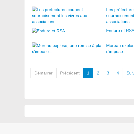
Les préfectur
sournoisement 
associations
Enduro et RS
Moreau explos
s’impose...
Démarrer
Précédent
1
2
3
4
Sui