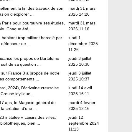
iellement la fin des travaux de son
mardi 31 mars
sion d’explorer ...
2026 14:26
à Paris pour poursuivre ses études,
mardi 31 mars
ie. Chaque été, ...
2026 11:16
abitant trop militant harcelé par
lundi 1
 défenseur de ...
décembre 2025
11:26
 nuance les propos de Bartolomé
jeudi 3 juillet
soit de sa question ...
2025 10:38
4 sur France 3 à propos de notre
jeudi 3 juillet
 des comportements ...
2025 10:37
ard, 2024), l'écrivaine creusoise
lundi 14 avril
euse idyllique ...
2025 16:11
 17 ans, le Magasin général de
mardi 4 février
a création d’une ...
2025 12:16
intitulée « Loisirs des villes,
jeudi 12
ibliothèques, bien ...
septembre 2024
11:13