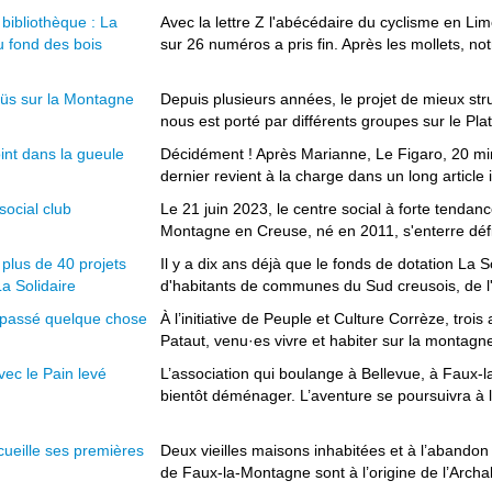
 bibliothèque : La
Avec la lettre Z l'abécédaire du cyclisme en Li
u fond des bois
sur 26 numéros a pris fin. Après les mollets, not
üs sur la Montagne
Depuis plusieurs années, le projet de mieux stru
nous est porté par différents groupes sur le Plate
int dans la gueule
Décidément ! Après Marianne, Le Figaro, 20 min
dernier revient à la charge dans un long article i
ocial club
Le 21 juin 2023, le centre social à forte tendanc
Montagne en Creuse, né en 2011, s'enterre défin
plus de 40 projets
Il y a dix ans déjà que le fonds de dotation La 
a Solidaire
d'habitants de communes du Sud creusois, de l'E
e passé quelque chose
À l’initiative de Peuple et Culture Corrèze, trois
Pataut, venu·es vivre et habiter sur la montagne
ec le Pain levé
L’association qui boulange à Bellevue, à Faux-
bientôt déménager. L’aventure se poursuivra à la 
ueille ses premières
Deux vieilles maisons inhabitées et à l’abando
de Faux-la-Montagne sont à l’origine de l’Archab