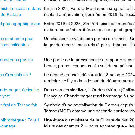
histoire scolaire dans
En juin 2025, Faux-la-Montagne inaugurait offic
du Plateau
école. La rénovation, décidée en 2016, fut l’occa
d photographique sur
Entre 2019 et 2025, Zia Perthuisot est montée 
d’abord en création littéraire puis en photograph
ns sont bons pour
Un chasseur privé de son permis de chasse. Un h
tions militantes
la gendarmerie – mais relaxé par le tribunal. Un
 mangeons pas du
Une partie de la presse locale a rapporté sans
Lenoir, propos coupés-collés soit de sa pétition, 
as Creusois.es ?
Le député creusois déclarait le 18 octobre 202
territoire : « Il y a dans le sud du département
ndernagor, écrivaine
Dans son dernier livre, L'Or des rivières (Gallim
lyste...
Françoise Chandernagor rend hommage à une Cr
éral de Tarnac fait
Symbole d’une revitalisation du Plateau depuis
Tarnac (MGT) entame une seconde carrière via l
bibliothèque : Folie !
Une étude du ministère de la Culture de mai 2023 
ayonnage
loisirs des champs ? », nous apprend que « les b