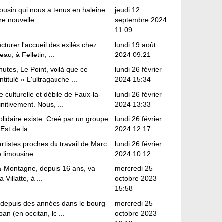
mousin qui nous a tenus en haleine
jeudi 12
re nouvelle ...
septembre 2024
11:09
cturer l'accueil des exilés chez
lundi 19 août
au, à Felletin, ...
2024 09:21
utes, Le Point, voilà que ce
lundi 26 février
ntitulé « L'ultragauche ...
2024 15:34
e culturelle et débile de Faux-la-
lundi 26 février
itivement. Nous, ...
2024 13:33
Solidaire existe. Créé par un groupe
lundi 26 février
st de la ...
2024 12:17
 artistes proches du travail de Marc
lundi 26 février
 limousine ...
2024 10:12
la-Montagne, depuis 16 ans, va
mercredi 25
Villatte, à ...
octobre 2023
15:58
n depuis des années dans le bourg
mercredi 25
an (en occitan, le ...
octobre 2023