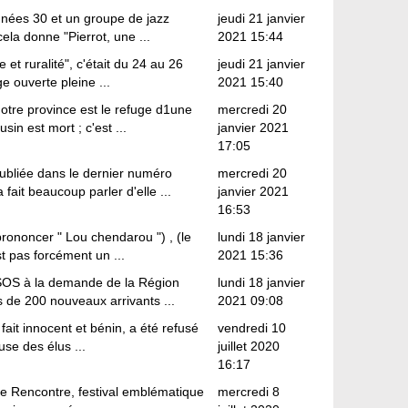
nnées 30 et un groupe de jazz
jeudi 21 janvier
ela donne "Pierrot, une ...
2021 15:44
 et ruralité", c'était du 24 au 26
jeudi 21 janvier
e ouverte pleine ...
2021 15:40
notre province est le refuge d1une
mercredi 20
in est mort ; c'est ...
janvier 2021
17:05
publiée dans le dernier numéro
mercredi 20
fait beaucoup parler d'elle ...
janvier 2021
16:53
ononcer " Lou chendarou ") , (le
lundi 18 janvier
st pas forcément un ...
2021 15:36
IPSOS à la demande de la Région
lundi 18 janvier
 de 200 nouveaux arrivants ...
2021 09:08
fait innocent et bénin, a été refusé
vendredi 10
use des élus ...
juillet 2020
16:17
e Rencontre, festival emblématique
mercredi 8