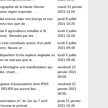
éographie de la Haute-Vienne
mardi 31 janvier
tre région exportait : ...
2023 14:04
llait encore vider nos bourgs et nos
jeudi 8 juillet
nnu leur part de ...
2021 10:20
 6 agriculteurs installés à St
lundi 5 juillet
nne). Stimulés par les ...
2021 16:04
s'est constituée autour d’un petit
lundi 5 juillet
ns, Neuvic et ...
2021 09:48
disparition d’une espèce végétale ou
lundi 5 juillet
n ne sait pas que la ...
2021 08:46
x la Montagne une manifestation qui
vendredi 22
es, chant, ...
janvier 2021
09:00
ngtaine d'associations dont IPNS
vendredi 22
RELIER qui auront lieu ...
janvier 2021
08:55
bservateur (n° du 1er au 7 avril
jeudi 21 janvier
brosse le portrait ...
2021 16:35