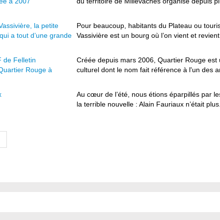
tée à 2007
du territoire de Millevaches organisé depuis p
ssivière, la petite
Pour beaucoup, habitants du Plateau ou touri
ui a tout d’une grande
Vassivière est un bourg où l’on vient et revient
de Felletin
Créée depuis mars 2006, Quartier Rouge est
 Quartier Rouge à
culturel dont le nom fait référence à l'un des a
x
Au cœur de l’été, nous étions éparpillés par l
la terrible nouvelle : Alain Fauriaux n’était plus.
n