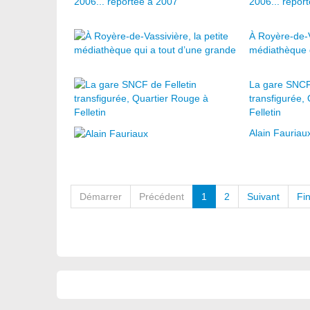
2006... repor
À Royère-de-Va
médiathèque q
La gare SNCF 
transfigurée,
Felletin
Alain Fauriau
Démarrer
Précédent
1
2
Suivant
Fi