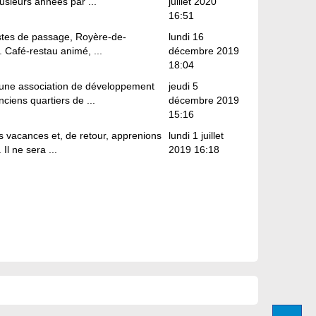
lusieurs années par ...
juillet 2020
16:51
stes de passage, Royère-de-
lundi 16
. Café-restau animé, ...
décembre 2019
18:04
 une association de développement
jeudi 5
nciens quartiers de ...
décembre 2019
15:16
es vacances et, de retour, apprenions
lundi 1 juillet
 Il ne sera ...
2019 16:18