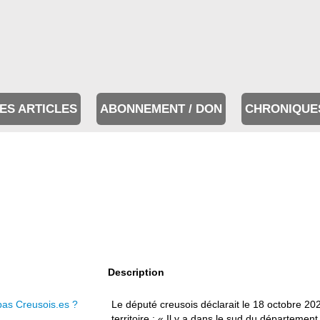
ES ARTICLES
ABONNEMENT / DON
CHRONIQUE
Description
pas Creusois.es ?
Le député creusois déclarait le 18 octobre 20
territoire : « Il y a dans le sud du départeme