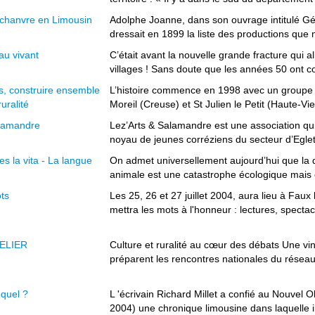
 chanvre en Limousin
Adolphe Joanne, dans son ouvrage intitulé G
dressait en 1899 la liste des productions que no
au vivant
C’était avant la nouvelle grande fracture qui a
villages ! Sans doute que les années 50 ont co
, construire ensemble
L’histoire commence en 1998 avec un groupe de
uralité
Moreil (Creuse) et St Julien le Petit (Haute-Vie
alamandre
Lez’Arts & Salamandre est une association qui 
noyau de jeunes corréziens du secteur d’Egleto
s la vita - La langue
On admet universellement aujourd’hui que la 
animale est une catastrophe écologique mais o
ots
Les 25, 26 et 27 juillet 2004, aura lieu à Fau
mettra les mots à l'honneur : lectures, spectacl
RELIER
Culture et ruralité au cœur des débats Une vi
préparent les rencontres nationales du réseau 
equel ?
L 'écrivain Richard Millet a confié au Nouvel O
2004) une chronique limousine dans laquelle il 