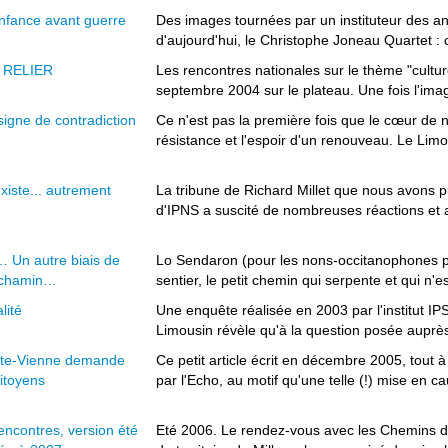
enfance avant guerre
Des images tournées par un instituteur des a
d'aujourd'hui, le Christophe Joneau Quartet : c
e RELIER
Les rencontres nationales sur le thème "culture
septembre 2004 sur le plateau. Une fois l'imag
signe de contradiction
Ce n'est pas la première fois que le cœur de 
résistance et l'espoir d'un renouveau. Le Limous
xiste... autrement
La tribune de Richard Millet que nous avons 
d'IPNS a suscité de nombreuses réactions et a 
 Un autre biais de
Lo Sendaron (pour les nons-occitanophones pr
n chamin…
sentier, le petit chemin qui serpente et qui n'e
lité
Une enquête réalisée en 2003 par l'institut 
Limousin révèle qu'à la question posée auprès
ute-Vienne demande
Ce petit article écrit en décembre 2005, tout à 
citoyens
par l'Echo, au motif qu'une telle (!) mise en ca
ncontres, version été
Eté 2006. Le rendez-vous avec les Chemins d