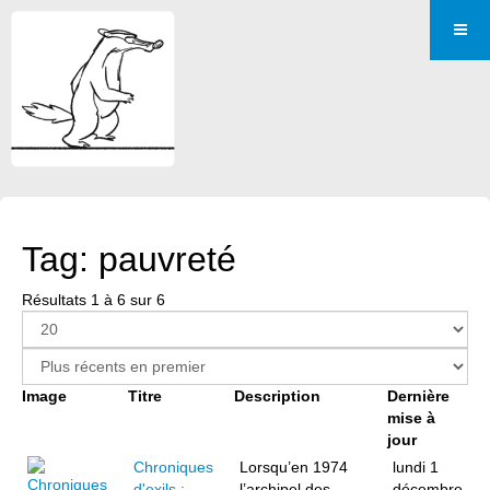
Tag: pauvreté
Résultats 1 à 6 sur 6
Image
Titre
Description
Dernière
mise à
jour
Chroniques
Lorsqu’en 1974
lundi 1
d'exils :
l’archipel des
décembre