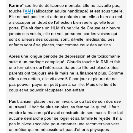
Karine
* souffre de déficience mentale. Elle ne travaille pas,
touche l’
AAH
(allocation adulte handicapé) et est sous tutelle.
Elle ne sait pas lire et a deux enfants dont elle a bien du mal
à s’occuper en dépit de l’affection bien réelle qu’elle leur
porte. Elle vit dans un HLM d’une ville de Creuse et n’ouvre
jamais ses volets, elle ne voit personne car les voisins qui
sont d’ailleurs des cousins, sont, dit-elle, médisants. Ses
enfants vont être placés, tout comme ceux des voisins…
Après une longue période de dépression et de toxicomanie
suite à un mariage compliqué, Claudia touche le RMI et fait
une formation qui l’intéresse. Sa petite fille est placée. Ses
parents ont toujours été là mais ne la financent plus. Comme
elle a des dettes, elle vit avec 5 € par jour et pleure de ne
pas pouvoir payer un petit pain à sa fille. Mais elle tient le
coup et va pouvoir récupérer son enfant.
Paul
, ancien plâtrier, est en invalidité du fait de son dos usé
au travail. Il boit de plus en plus, sa femme l’a quitté, il faut
vendre la maison qu’il avait construite de ses mains. Il ne fait
aucune démarche pour se loger et sa famille le rejette. Il n’a
pas le niveau scolaire pour entamer une reconversion vers
un métier qui ne nécessiterait pas d’efforts physiques...