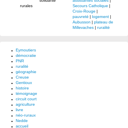
solidarité
assistantes sociales
|
rurales
Secours Catholique
|
Croix-Rouge
|
pauvreté
|
logement
|
Aubusson
|
plateau de
Millevaches
|
ruralité
Eymoutiers
démocratie
PNR
ruralité
géographie
Creuse
Gentioux
histoire
témoignage
circuit court
agriculture
livre
néo-ruraux
Nedde
accueil