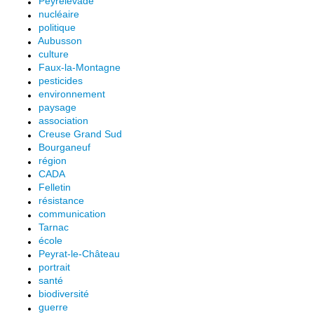
Peyrelevade
nucléaire
politique
Aubusson
culture
Faux-la-Montagne
pesticides
environnement
paysage
association
Creuse Grand Sud
Bourganeuf
région
CADA
Felletin
résistance
communication
Tarnac
école
Peyrat-le-Château
portrait
santé
biodiversité
guerre