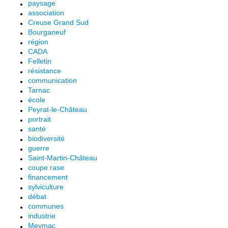
paysage
association
Creuse Grand Sud
Bourganeuf
région
CADA
Felletin
résistance
communication
Tarnac
école
Peyrat-le-Château
portrait
santé
biodiversité
guerre
Saint-Martin-Château
coupe rase
financement
sylviculture
débat
communes
industrie
Meymac