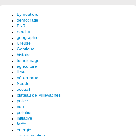
Eymoutiers
démocratie
PNR
ruralité
géographie
Creuse
Gentioux
histoire
témoignage
agriculture
livre
néo-ruraux
Nedde
accueil
plateau de Millevaches
police
eau
pollution
initiative
forêt
énergie
consommation