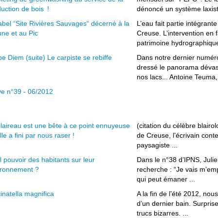
uction de bois !
dénoncé un système laxiste
abel “Site Rivières Sauvages“ décerné à la
L’eau fait partie intégrant
ne et au Pic
Creuse. L’intervention en 
patrimoine hydrographique 
e Diem (suite) Le carpiste se rebiffe
Dans notre dernier numér
dressé le panorama dévast
nos lacs... Antoine Teuma, 
ve n°39 - 06/2012
laireau est une bête à ce point ennuyeuse
(citation du célèbre blai
lle a fini par nous raser !
de Creuse, l’écrivain conte
paysagiste ...
 pouvoir des habitants sur leur
Dans le n°38 d’IPNS, Julie
ironnement ?
recherche : “Je vais m’empl
qui peut émaner ...
inatella magnifica
A la fin de l’été 2012, nous
d’un dernier bain. Surpris
trucs bizarres. ...