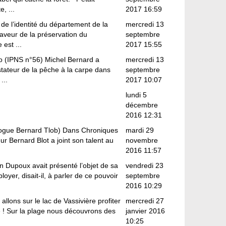
, ...
2017 16:59
e de l’identité du département de la
mercredi 13
faveur de la préservation du
septembre
est ...
2017 15:55
o (IPNS n°56) Michel Bernard a
mercredi 13
ateur de la pêche à la carpe dans
septembre
...
2017 10:07
lundi 5
décembre
2016 12:31
rologue Bernard Tlob) Dans Chroniques
mardi 29
ur Bernard Blot a joint son talent au
novembre
2016 11:57
n Dupoux avait présenté l’objet de sa
vendredi 23
oyer, disait-il, à parler de ce pouvoir
septembre
2016 10:29
 allons sur le lac de Vassivière profiter
mercredi 27
e ! Sur la plage nous découvrons des
janvier 2016
10:25