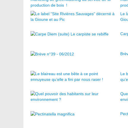
prod
Le l
Giou
Carp
Brè
Le b
qu’e
Quel
env
Pect