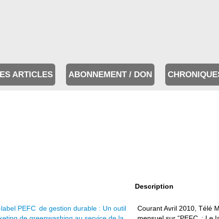
ES ARTICLES
ABONNEMENT / DON
CHRONIQUE
Description
label PEFC de gestion durable : Un outil
Courant Avril 2010, Télé 
eting de greenwashing au service de la
mensuel sur “PEFC : Le lab