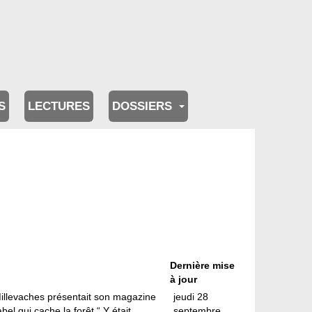
S
LECTURES
DOSSIERS
Dernière mise
à jour
Millevaches présentait son magazine
jeudi 28
el qui cache la forêt.“ Y était
septembre