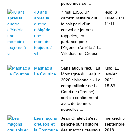
personnes se ...
40 ans
7 mai 1956. Un
jeudi 8
après la
camion militaire qui
juillet 2021
guerre
faisait parti d’un
11:11
d’Algérie
convoi de jeunes
une
rappelés, en
mémoire
partance pour
toujours à
l’Algérie, s’arrête à La
vif.
Villedieu, en Creuse.
...
Masttac à
Sans aucun recul, La
lundi 11
La Courtine
Montagne du 1er juin
janvier
2020 claironne : « Le
2021
camp militaire de La
15:33
Courtine (Creuse)
sort du confinement
avec de bonnes
nouvelles ...
Les maçons
Jean Chatelut s'est
mercredi 5
creusois et
penché sur l'histoire
septembre
la Commune
des maçons creusois
2018