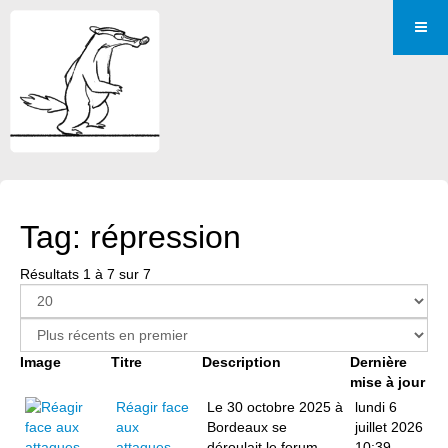
Tag: répression
Résultats 1 à 7 sur 7
Image
Titre
Description
Dernière
mise à jour
Réagir face
Le 30 octobre 2025 à
lundi 6
aux
Bordeaux se
juillet 2026
attaques
déroulait le forum
10:39