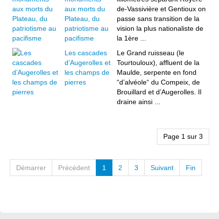
aux morts du
de-Vassivière et Gentioux on
Plateau, du
passe sans transition de la
patriotisme au
vision la plus nationaliste de
pacifisme
la 1ère ...
Les cascades
Le Grand ruisseau (le
d’Augerolles et
Tourtouloux), affluent de la
les champs de
Maulde, serpente en fond
pierres
“d’alvéole“ du Compeix, de
Brouillard et d’Augerolles. Il
draine ainsi ...
Page 1 sur 3
Démarrer
Précédent
1
2
3
Suivant
Fin