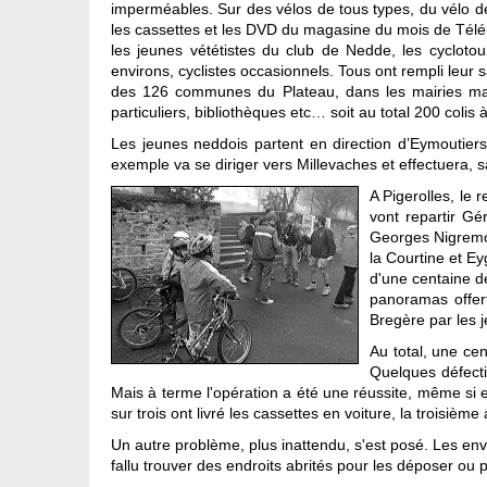
imperméables. Sur des vélos de tous types, du vélo de
les cassettes et les DVD du magasine du mois de Télé
les jeunes vététistes du club de Nedde, les cycloto
environs, cyclistes occasionnels. Tous ont rempli leur
des 126 communes du Plateau, dans les mairies mais 
particuliers, bibliothèques etc… soit au total 200 colis à
Les jeunes neddois partent en direction d’Eymoutiers,
exemple va se diriger vers Millevaches et effectuera, 
A Pigerolles, le
vont repartir Gé
Georges Nigremon
la Courtine et Ey
d'une centaine d
panoramas offert
Bregère par les 
Au total, une cen
Quelques défecti
Mais à terme l'opération a été une réussite, même si e
sur trois ont livré les cassettes en voiture, la troisièm
Un autre problème, plus inattendu, s'est posé. Les env
fallu trouver des endroits abrités pour les déposer ou p