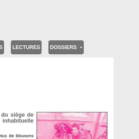
S
LECTURES
DOSSIERS
 du siège de
 inhabituelle
êtus de blousons