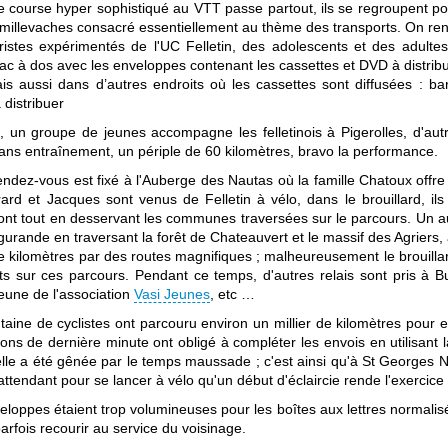
 course hyper sophistiqué au VTT passe partout, ils se regroupent pour
millevaches consacré essentiellement au thème des transports. On re
uristes expérimentés de l'UC Felletin, des adolescents et des adult
 sac à dos avec les enveloppes contenant les cassettes et DVD à distri
aussi dans d’autres endroits où les cassettes sont diffusées : bar
 distribuer
 un groupe de jeunes accompagne les felletinois à Pigerolles, d'autres
sans entraînement, un périple de 60 kilomètres, bravo la performance.
 rendez-vous est fixé à l'Auberge des Nautas où la famille Chatoux off
rard et Jacques sont venus de Felletin à vélo, dans le brouillard, ils
t tout en desservant les communes traversées sur le parcours. Un autre
gurande en traversant la forêt de Chateauvert et le massif des Agriers,
e kilomètres par des routes magnifiques ; malheureusement le brouill
s sur ces parcours. Pendant ce temps, d'autres relais sont pris à Bu
jeune de l'association
Vasi Jeunes
, etc …
taine de cyclistes ont parcouru environ un millier de kilomètres pour ef
ons de dernière minute ont obligé à compléter les envois en utilisant 
lle a été gênée par le temps maussade ; c'est ainsi qu'à St Georges Ni
e attendant pour se lancer à vélo qu'un début d'éclaircie rende l'exercice
eloppes étaient trop volumineuses pour les boîtes aux lettres normalisé
arfois recourir au service du voisinage.