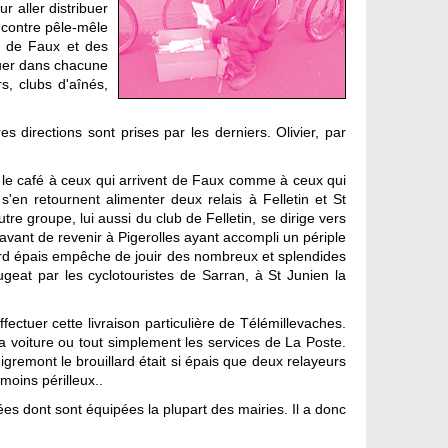
 aller distribuer
ncontre pêle-mêle
es de Faux et des
buer dans chacune
s, clubs d'aînés,
 directions sont prises par les derniers. Olivier, par
re le café à ceux qui arrivent de Faux comme à ceux qui
 s'en retournent alimenter deux relais à Felletin et St
 groupe, lui aussi du club de Felletin, se dirige vers
 avant de revenir à Pigerolles ayant accompli un périple
ard épais empêche de jouir des nombreux et splendides
geat par les cyclotouristes de Sarran, à St Junien la
fectuer cette livraison particulière de Télémillevaches.
la voiture ou tout simplement les services de La Poste.
gremont le brouillard était si épais que deux relayeurs
 moins périlleux..
es dont sont équipées la plupart des mairies. Il a donc