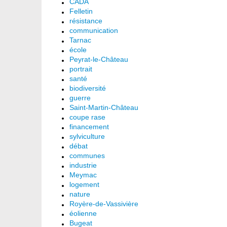
CADA
Felletin
résistance
communication
Tarnac
école
Peyrat-le-Château
portrait
santé
biodiversité
guerre
Saint-Martin-Château
coupe rase
financement
sylviculture
débat
communes
industrie
Meymac
logement
nature
Royère-de-Vassivière
éolienne
Bugeat