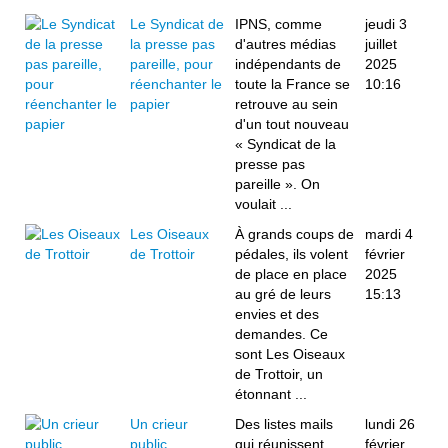
Le Syndicat de
IPNS, comme
jeudi 3
la presse pas
d'autres médias
juillet
pareille, pour
indépendants de
2025
réenchanter le
toute la France se
10:16
papier
retrouve au sein
d'un tout nouveau
« Syndicat de la
presse pas
pareille ». On
voulait ...
Les Oiseaux
À grands coups de
mardi 4
de Trottoir
pédales, ils volent
février
de place en place
2025
au gré de leurs
15:13
envies et des
demandes. Ce
sont Les Oiseaux
de Trottoir, un
étonnant ...
Un crieur
Des listes mails
lundi 26
public
qui réunissent
février