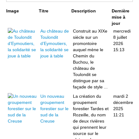
Page 1 sur 5
Image
Titre
Description
Dernière
mise à
jour
Au château de
Construit au XIXe
mercredi
Toulondit
siècle sur un
8 juillet
d’Eymoutiers,
promontoire
2026
la solidarité se
auquel mène le
15:13
joue à table
Chemin du
Buchou, le
château de
Toulondit se
distingue par sa
façade de style ...
Un nouveau
La création du
mardi 2
groupement
groupement
décembre
forestier sur le
forestier Tardes et
2025
sud de la
Rozeille, du nom
11:21
Creuse
de deux rivières
qui prennent leur
source sur le