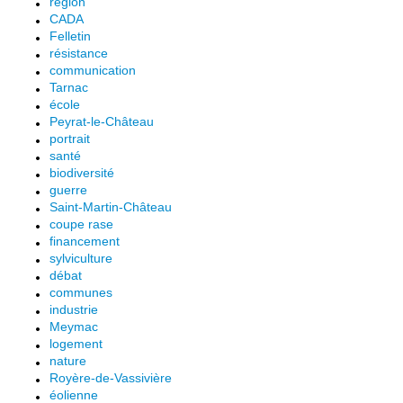
région
CADA
Felletin
résistance
communication
Tarnac
école
Peyrat-le-Château
portrait
santé
biodiversité
guerre
Saint-Martin-Château
coupe rase
financement
sylviculture
débat
communes
industrie
Meymac
logement
nature
Royère-de-Vassivière
éolienne