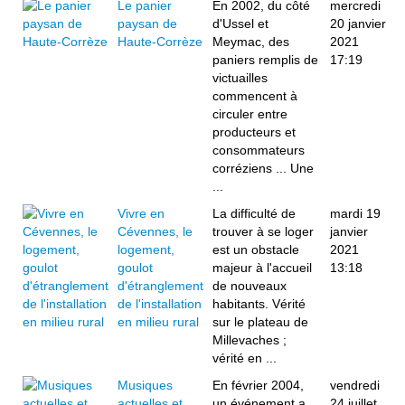
Le panier
En 2002, du côté
mercredi
paysan de
d'Ussel et
20 janvier
Haute-Corrèze
Meymac, des
2021
paniers remplis de
17:19
victuailles
commencent à
circuler entre
producteurs et
consommateurs
corréziens ... Une
...
Vivre en
La difficulté de
mardi 19
Cévennes, le
trouver à se loger
janvier
logement,
est un obstacle
2021
goulot
majeur à l'accueil
13:18
d'étranglement
de nouveaux
de l'installation
habitants. Vérité
en milieu rural
sur le plateau de
Millevaches ;
vérité en ...
Musiques
En février 2004,
vendredi
actuelles et
un événement a
24 juillet