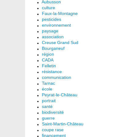
Aubusson
culture
Faux-la-Montagne
pesticides
environnement
paysage
association
Creuse Grand Sud
Bourganeuf
région
CADA
Felletin
résistance
communication
Tarnac
école
Peyrat-le-Château
portrait
santé
biodiversité
guerre
Saint-Martin-Château
coupe rase
financement