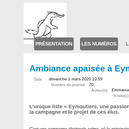
PRÉSENTATION
LES NUMÉROS
L
Ambiance apaisée à Ey
dimanche 1 mars 2020 10:59
Date
70
Numéro de journal
Emmanue
Auteur(s)
Visite(s)
L’unique liste « Eymoutiers, une passio
la campagne et le projet de ces élus.
C’est une campagne électorale calme, où la principale