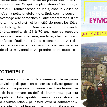
 programme. Ce qui a le plus intéressé les gens, si
ui est qui. Trombinoscope en main, chacun y allait de
 c’est la petite unetelle » etc. Bref, comme souvent,
er davantage aux personnes qu’aux programmes. Il est
rogramme à choisir, et la moitié de nouvelles têtes.
nçois Delcoy, Richard Gora ou encore Emmanuelle
générationnelle, de 23 à 70 ans, que de parcours
taires de mairie, infirmière, médecin, chef de chœur,
 enfance, étudiant... « Je suis contente de voir des
t, des gens du cru et des néo-ruraux ensemble », se
nde si la mayonnaise va prendre entre toutes ces
rometteur
igne d’une commune où le vivre-ensemble se passe
eur vision politique – on est sur du « divers gauche »
outiers, une passion commune » est bien trouvé, car
me de la commune, au-delà de leur mandat, par leur
 populaire, clubs sportifs, cinéma, associations de
e d’autres listes « pour faire vivre la démocratie ».
 cet été, Daniel Perducat ayant souhaité passer la