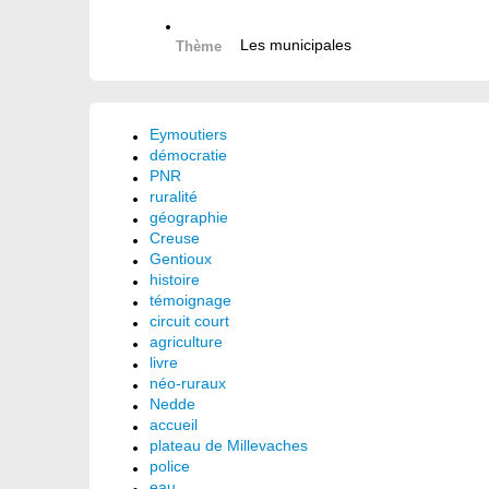
Les municipales
Thème
Eymoutiers
démocratie
PNR
ruralité
géographie
Creuse
Gentioux
histoire
témoignage
circuit court
agriculture
livre
néo-ruraux
Nedde
accueil
plateau de Millevaches
police
eau