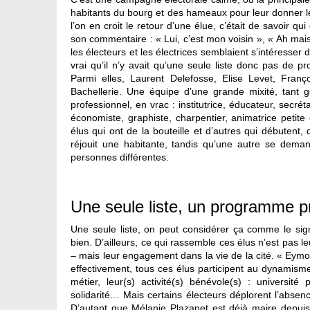
habitants du bourg et des hameaux pour leur donner le
l’on en croit le retour d’une élue, c’était de savoir q
son commentaire : « Lui, c’est mon voisin », « Ah mais
les électeurs et les électrices semblaient s’intéress
vrai qu’il n’y avait qu’une seule liste donc pas de p
Parmi elles, Laurent Delefosse, Elise Levet, Fra
Bachellerie. Une équipe d’une grande mixité, tant 
professionnel, en vrac : institutrice, éducateur, secré
économiste, graphiste, charpentier, animatrice petite
élus qui ont de la bouteille et d’autres qui débuten
réjouit une habitante, tandis qu’une autre se dema
personnes différentes.
Une seule liste, un programme p
Une seule liste, on peut considérer ça comme le s
bien. D’ailleurs, ce qui rassemble ces élus n’est pas l
– mais leur engagement dans la vie de la cité. « Eym
effectivement, tous ces élus participent au dynamis
métier, leur(s) activité(s) bénévole(s) : université
solidarité… Mais certains électeurs déplorent l’absenc
D’autant que Mélanie Plazanet est déjà maire depuis