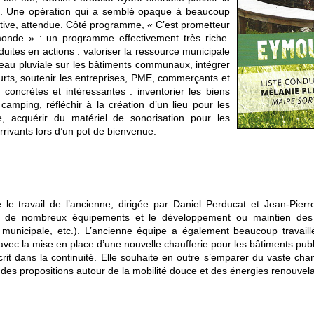
on. Une opération qui a semblé opaque à beaucoup
initive, attendue. Côté programme, « C’est prometteur
 monde » : un programme effectivement très riche.
duites en actions : valoriser la ressource municipale
eau pluviale sur les bâtiments communaux, intégrer
courts, soutenir les entreprises, PME, commerçants et
 concrètes et intéressantes : inventorier les biens
camping, réfléchir à la création d’un lieu pour les
, acquérir du matériel de sonorisation pour les
rrivants lors d’un pot de bienvenue.
e le travail de l’ancienne, dirigée par Daniel Perducat et Jean-Pie
doit de nombreux équipements et le développement ou maintien des 
municipale, etc.). L’ancienne équipe a également beaucoup travaillé
vec la mise en place d’une nouvelle chaufferie pour les bâtiments publ
crit dans la continuité. Elle souhaite en outre s’emparer du vaste ch
ers des propositions autour de la mobilité douce et des énergies renouvel