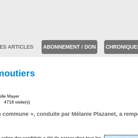
ES ARTICLES
ABONNEMENT / DON
CHRONIQUE
moutiers
lle Mayer
4718 visite(s)
n commune », conduite par Mélanie Plazanet, a remp
 action des candidats a été de passer chez tous les