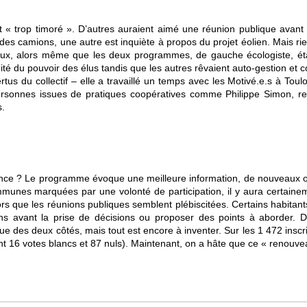
est « trop timoré ». D’autres auraient aimé une réunion publique avan
es camions, une autre est inquiète à propos du projet éolien. Mais rien 
aux, alors même que les deux programmes, de gauche écologiste, étaie
é du pouvoir des élus tandis que les autres rêvaient auto-gestion et c
s du collectif – elle a travaillé un temps avec les Motivé.e.s à Toul
personnes issues de pratiques coopératives comme Philippe Simon, re
s.
ance ? Le programme évoque une meilleure information, de nouveaux ou
nes marquées par une volonté de participation, il y aura certaineme
ors que les réunions publiques semblent plébiscitées. Certains habita
ns avant la prise de décisions ou proposer des points à aborder. De
ue des deux côtés, mais tout est encore à inventer. Sur les 1 472 inscrit
t 16 votes blancs et 87 nuls). Maintenant, on a hâte que ce « renouve