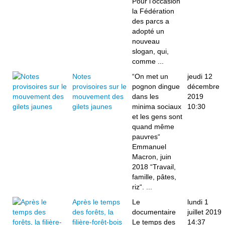
Pour l’occasion
la Fédération
des parcs a
adopté un
nouveau
slogan, qui,
comme ...
Notes
“On met un
jeudi 12
provisoires sur le
pognon dingue
décembre
mouvement des
dans les
2019
gilets jaunes
minima sociaux
10:30
et les gens sont
quand même
pauvres“
Emmanuel
Macron, juin
2018 “Travail,
famille, pâtes,
riz“. ...
Après le temps
Le
lundi 1
des forêts, la
documentaire
juillet 2019
filière-forêt-bois
Le temps des
14:37