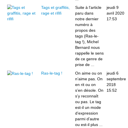
Tags et graffitis,
Suite à l'article
jeudi 9
rage et rififi
paru dans
avril 2020
notre dernier
17:53
numéro à
propos des
tags (Ras-le-
tag !), Michel
Bernard nous
rappelle le sens
de ce genre de
prise de ...
Ras-le-tag !
On aime ou on
jeudi 6
n’aime pas. On
septembre
en rit ou on
2018
s’en désole. On
15:52
s’y reconnaît
ou pas. Le tag
est-il un mode
d’expression
parmi d’autre
ou est-il plus ...