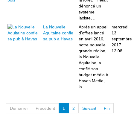
la forêt.“ Y était
dénoncé un
système
laxiste, ...
La Nouvelle
Après un appel
mercredi
Aquitaine confie
d’offres lancé
13
sa pub à Havas
en avril 2016,
septembre
notre nouvelle
2017
grande région,
12:08
la Nouvelle
Aquitaine, a
confié son
budget média à
Havas Media,
la ...
Démarrer
Précédent
1
2
Suivant
Fin