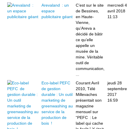
Arevaland : un
C’est sur le site
mercredi 4
espace
de Bessines,
avril 2018
publicitaire géant
en Haute-
11:13
Vienne,
qu’Areva a
décidé de bâtir
ce qu’elle
appelle un
musée de la
mine. Véritable
outil de
communication,
...
Eco-label PEFC
Courant Avril
jeudi 28
de gestion
2010, Télé
septembre
durable : Un outil
Millevaches
2017
marketing de
présentait son
16:59
greenwashing au
magazine
service de la
mensuel sur
production de
“PEFC : Le
bois !
label qui cache