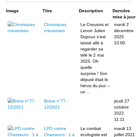
Page 1 sur 2
Image
Titre
Description
Dernière
mise à jour
Chroniques
Le Creusois et
mardi 2
creusoises
Lenoir Julien
décembre
Dupoux s'est
2025
laissé allé à
10:00
regarder sa
télé le 2 mai
2025. Oh
quelle
surprise ! Son
député était le
héros du jour –
un ...
Brève n°77 -
jeudi 27
12/2021
octobre
2022
11:11
LPO contre
Le combat
mardi 13
Chasseurs : 1 à
écologiste est
juillet 2021