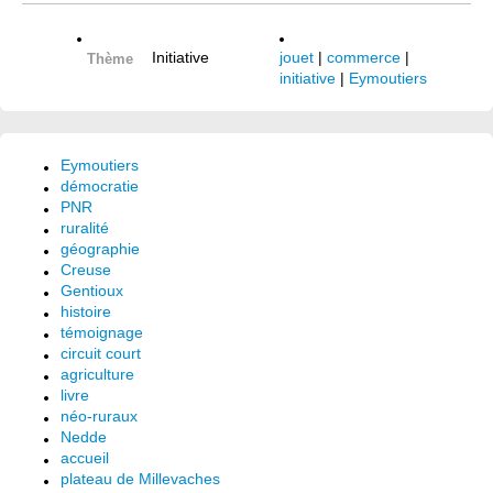
Initiative
jouet
|
commerce
|
Thème
initiative
|
Eymoutiers
Eymoutiers
démocratie
PNR
ruralité
géographie
Creuse
Gentioux
histoire
témoignage
circuit court
agriculture
livre
néo-ruraux
Nedde
accueil
plateau de Millevaches