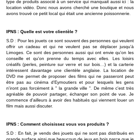
type de produits associé à un service qui manquait aussi ici : la
location vidéo. Donc nous avons cherché une boutique et nous
avons trouvé ce petit local qui était une ancienne poissonnerie.
IPNS : Quelle est votre clientèle ?
S.D : Pour les jouets ce sont souvent des personnes qui veulent
offrir un cadeau et qui ne veulent pas se déplacer jusqu'à
Limoges. Ce sont des personnes aussi qui ont envie qu'on les
conseille et qu'on prenne du temps avec elles. Les loisirs
créatifs (perles, peinture sur verre et sur bois…) et la carterie
intéressent davantage une clientèle anglaise. La location de
DVD me permet de proposer des films qui ne passeront peut
être pas au cinéma d'Eymoutiers et pour lesquels les gens
n'iront pas forcément à " la grande ville ". De même c'est très
agréable de pouvoir partager, échanger son point de vue. Je
commence d'ailleurs à avoir des habitués qui viennent louer un
film mais aussi discuter.
IPNS : Comment choisissez vous vos produits ?
S.D : En fait, je vends des jouets qui ne sont pas distribués en
grande surface ainsi que beaucoup de jeux en bois parce que je