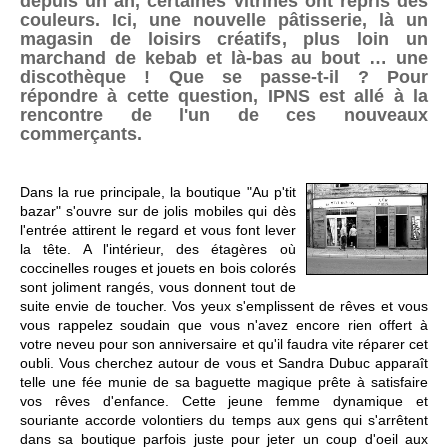
depuis un an, certaines vitrines ont repris des
couleurs. Ici, une nouvelle pâtisserie, là un
magasin de loisirs créatifs, plus loin un
marchand de kebab et là-bas au bout … une
discothèque ! Que se passe-t-il ? Pour
répondre à cette question, IPNS est allé à la
rencontre de l'un de ces nouveaux
commerçants.
Dans la rue principale, la boutique "Au p'tit
bazar" s'ouvre sur de jolis mobiles qui dès
l'entrée attirent le regard et vous font lever
la tête. A l'intérieur, des étagères où
coccinelles rouges et jouets en bois colorés
sont joliment rangés, vous donnent tout de
suite envie de toucher. Vos yeux s'emplissent de rêves et vous
vous rappelez soudain que vous n'avez encore rien offert à
votre neveu pour son anniversaire et qu'il faudra vite réparer cet
oubli. Vous cherchez autour de vous et Sandra Dubuc apparaît
telle une fée munie de sa baguette magique prête à satisfaire
vos rêves d'enfance. Cette jeune femme dynamique et
souriante accorde volontiers du temps aux gens qui s'arrêtent
dans sa boutique parfois juste pour jeter un coup d'oeil aux