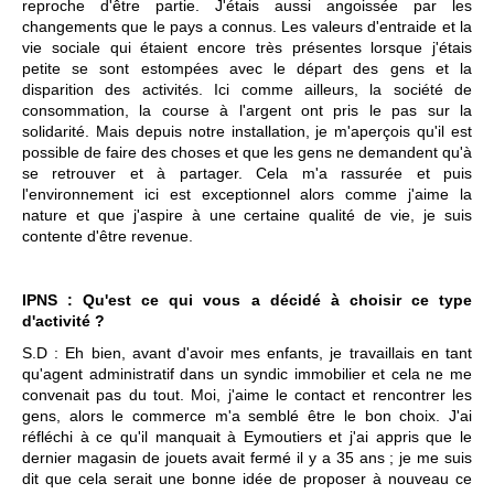
reproche d'être partie. J'étais aussi angoissée par les
changements que le pays a connus. Les valeurs d'entraide et la
vie sociale qui étaient encore très présentes lorsque j'étais
petite se sont estompées avec le départ des gens et la
disparition des activités. Ici comme ailleurs, la société de
consommation, la course à l'argent ont pris le pas sur la
solidarité. Mais depuis notre installation, je m'aperçois qu'il est
possible de faire des choses et que les gens ne demandent qu'à
se retrouver et à partager. Cela m'a rassurée et puis
l'environnement ici est exceptionnel alors comme j'aime la
nature et que j'aspire à une certaine qualité de vie, je suis
contente d'être revenue.
IPNS : Qu'est ce qui vous a décidé à choisir ce type
d'activité ?
S.D : Eh bien, avant d'avoir mes enfants, je travaillais en tant
qu'agent administratif dans un syndic immobilier et cela ne me
convenait pas du tout. Moi, j'aime le contact et rencontrer les
gens, alors le commerce m'a semblé être le bon choix. J'ai
réfléchi à ce qu'il manquait à Eymoutiers et j'ai appris que le
dernier magasin de jouets avait fermé il y a 35 ans ; je me suis
dit que cela serait une bonne idée de proposer à nouveau ce