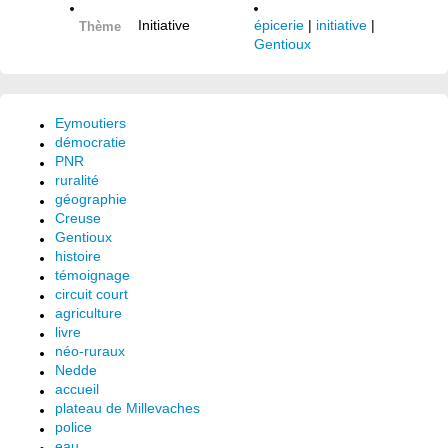
Initiative
épicerie
|
initiative
|
Thème
Gentioux
Eymoutiers
démocratie
PNR
ruralité
géographie
Creuse
Gentioux
histoire
témoignage
circuit court
agriculture
livre
néo-ruraux
Nedde
accueil
plateau de Millevaches
police
eau