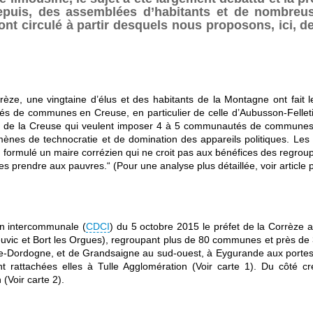
puis, des assemblées d’habitants et de nombreus
ont circulé à partir desquels nous proposons, ici, de
rèze, une vingtaine d’élus et des habitants de la Montagne ont fait
s de communes en Creuse, en particulier de celle d’Aubusson-Felletin 
t de la Creuse qui veulent imposer 4 à 5 communautés de communes pa
nes de technocratie et de domination des appareils politiques. Les ce
en formulé un maire corrézien qui ne croit pas aux bénéfices des regro
hes prendre aux pauvres.“ (Pour une analyse plus détaillée, voir article 
n intercommunale (
CDCI
) du 5 octobre 2015 le préfet de la Corrèz
vic et Bort les Orgues), regroupant plus de 80 communes et près de 
e-Dordogne, et de Grandsaigne au sud-ouest, à Eygurande aux portes
 rattachées elles à Tulle Agglomération (Voir carte 1). Du côté creu
(Voir carte 2).