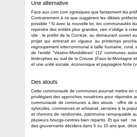
Une alternative
Face aux com com ogresques que fantasment les préfets, 
Contrairement à ce que suggèrent les diktats préfec
possible ! Si avec la nouvelle loi, les communautés 
rejoindre des entités plus grandes, rien n’oblige à cr
vite : le préfet de la Corrèze, au demeurant ouvert a
projet qui entrerait en vigueur au printemps proch
regroupement intercommunal à taille humaine, rural, e
de l’entité “Vézère-Monédières“ (12 communes auto
limitrophes au sud de la Creuse (Faux-la-Montagne et
et une unité sociale, économique et paysagère forte (v
Des atouts
Cette communauté de communes pourrait mettre en oeu
privilégiant des approches novatrices pour répondre a
communauté de communes a des atouts : offre de so
sylvicoles, commerces et artisanat, services à la popul
et chemins de randonnée, patrimoine remarquable a
plusieurs bourgs-centres bien répartis. Et qui sait :
des gouvernants décidera dans 5 ou 10 ans que, déci