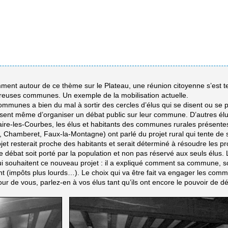
ent autour de ce thème sur le Plateau, une réunion citoyenne s’est te
reuses communes. Un exemple de la mobilisation actuelle.
unes a bien du mal à sortir des cercles d’élus qui se disent ou se pe
sent même d’organiser un débat public sur leur commune. D’autres élus 
-Hilaire-les-Courbes, les élus et habitants des communes rurales présentes
Chamberet, Faux-la-Montagne) ont parlé du projet rural qui tente de 
ojet resterait proche des habitants et serait déterminé à résoudre les
débat soit porté par la population et non pas réservé aux seuls élus. L’
ui souhaitent ce nouveau projet : il a expliqué comment sa commune, s
ent (impôts plus lourds…). Le choix qui va être fait va engager les c
tour de vous, parlez-en à vos élus tant qu’ils ont encore le pouvoir de dé