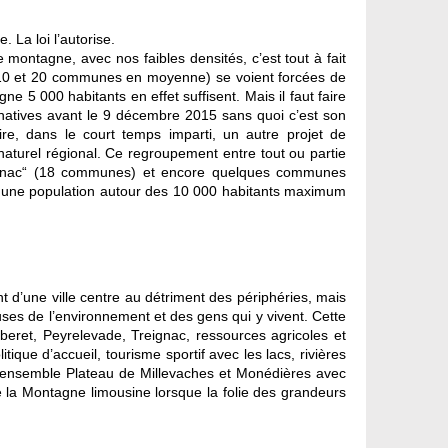
. La loi l’autorise.
ntagne, avec nos faibles densités, c’est tout à fait
re 10 et 20 communes en moyenne) se voient forcées de
 5 000 habitants en effet suffisent. Mais il faut faire
ernatives avant le 9 décembre 2015 sans quoi c’est son
e, dans le court temps imparti, un autre projet de
naturel régional. Ce regroupement entre tout ou partie
-Sornac“ (18 communes) et encore quelques communes
s, une population autour des 10 000 habitants maximum
’une ville centre au détriment des périphéries, mais
ses de l’environnement et des gens qui y vivent. Cette
et, Peyrelevade, Treignac, ressources agricoles et
ique d’accueil, tourisme sportif avec les lacs, rivières
’ensemble Plateau de Millevaches et Monédières avec
e la Montagne limousine lorsque la folie des grandeurs