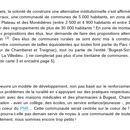
la volonté de construire une alternative institutionnelle s’est affirmée
toraux, une communauté de communes de 5 000 habitants, en zone de mo
du Plateau et des Monédières (entre 2 500 et 4 900 habitants et ent
éer des regroupements de plus de 30 000 habitants ! En zone de montagne
ux propositions des élus, leur demande de faire des propositions alt
(1)
ain
. Des élus de communes rurales se sont donc mis à construir
ntre communes de tailles équivalentes qui toutes font partie du Parc 
ur de Chamberet et Treignac), tout ou partie de l’entité “Bugeat
 La Villedieu...) ne compterait pas plus d’une trentaine de commune
oir carte 3 et encadré page 5).
vre un modèle de développement, non pas basé sur le renforcement d
ux problèmes de la ruralité en s’appuyant sur des pratiques respectueu
in avec des maisons médicales et des pharmacies à Bugeat, Chamber
ation - avec un collège, des écoles, un service enfance/jeunesse -, polit
u coeur du
PNR
… Cette communauté serait centrée sur le coeur de l
 ne pourra-t-elle pas demain servir de noyau à une communauté de tout
dément, nous sommes encore trop petits !