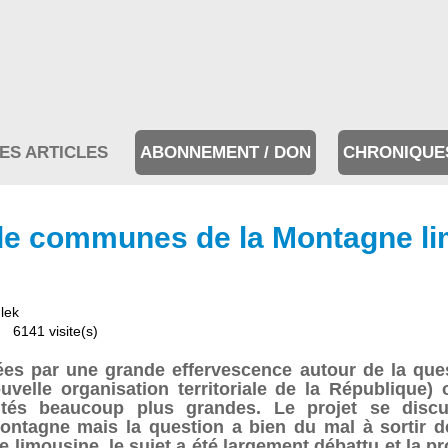
ES ARTICLES
ABONNEMENT / DON
CHRONIQUE
e communes de la Montagne li
lek
6141 visite(s)
es par une grande effervescence autour de la qu
uvelle organisation territoriale de la Républiqu
ités beaucoup plus grandes. Le projet se discut
ntagne mais la question a bien du mal à sortir des 
e limousine, le sujet a été largement débattu et la