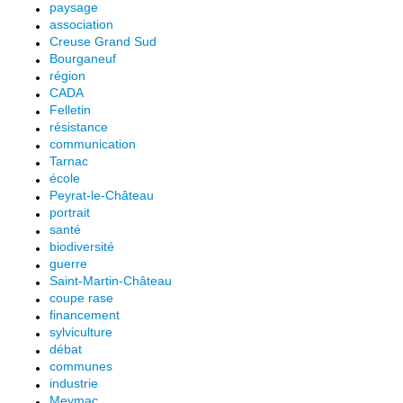
paysage
association
Creuse Grand Sud
Bourganeuf
région
CADA
Felletin
résistance
communication
Tarnac
école
Peyrat-le-Château
portrait
santé
biodiversité
guerre
Saint-Martin-Château
coupe rase
financement
sylviculture
débat
communes
industrie
Meymac