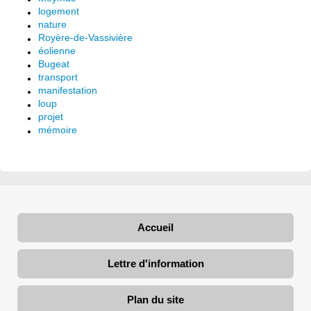
logement
nature
Royère-de-Vassivière
éolienne
Bugeat
transport
manifestation
loup
projet
mémoire
Accueil
Lettre d'information
Plan du site