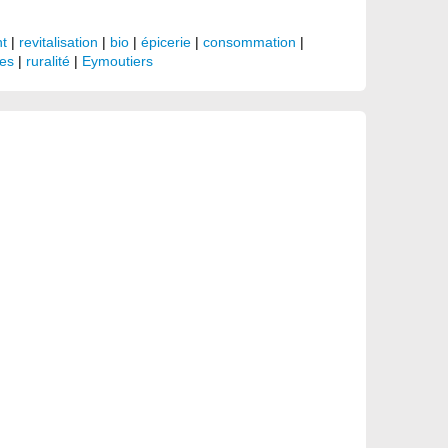
nt
|
revitalisation
|
bio
|
épicerie
|
consommation
|
hes
|
ruralité
|
Eymoutiers