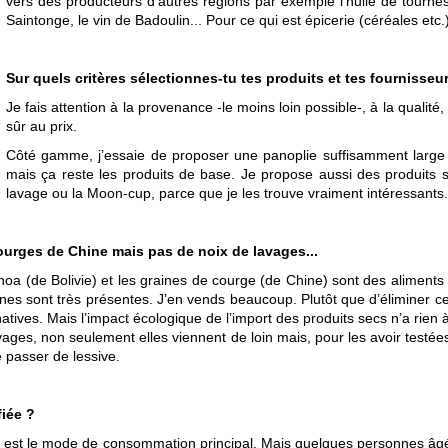
vers des producteurs d’autres régions par exemple l’huile de tourne
Saintonge, le vin de Badoulin... Pour ce qui est épicerie (céréales etc.
Sur quels critères sélectionnes-tu tes produits et tes fournisseu
Je fais attention à la provenance -le moins loin possible-, à la qualit
sûr au prix.
Côté gamme, j’essaie de proposer une panoplie suffisamment large 
mais ça reste les produits de base. Je propose aussi des produits 
lavage ou la Moon-cup, parce que je les trouve vraiment intéressants.
ourges de Chine mais pas de noix de lavages...
noa (de Bolivie) et les graines de courge (de Chine) sont des aliments 
nes sont très présentes. J’en vends beaucoup. Plutôt que d’éliminer ces 
rnatives. Mais l’impact écologique de l’import des produits secs n’a rien 
ages, non seulement elles viennent de loin mais, pour les avoir testées,
 passer de lessive.
fiée ?
bio est le mode de consommation principal. Mais quelques personnes âg