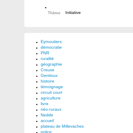
Initiative
Thème
Eymoutiers
démocratie
PNR
ruralité
géographie
Creuse
Gentioux
histoire
témoignage
circuit court
agriculture
livre
néo-ruraux
Nedde
accueil
plateau de Millevaches
police