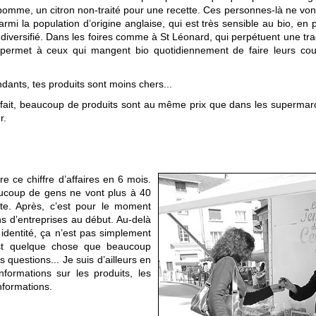
 pomme, un citron non-traité pour une recette. Ces personnes-là ne v
rmi la population d’origine anglaise, qui est très sensible au bio, en pa
iversifié. Dans les foires comme à St Léonard, qui perpétuent une tradi
 permet à ceux qui mangent bio quotidiennement de faire leurs cour
dants, tes produits sont moins chers...
 fait, beaucoup de produits sont au même prix que dans les supermarch
r.
re ce chiffre d’affaires en 6 mois.
ucoup de gens ne vont plus à 40
ste. Après, c’est pour le moment
ons d’entreprises au début. Au-delà
identité, ça n’est pas simplement
est quelque chose que beaucoup
 questions... Je suis d’ailleurs en
nformations sur les produits, les
nformations.