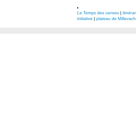
Le Temps des cerises
|
itinéra
initiative
|
plateau de Millevac