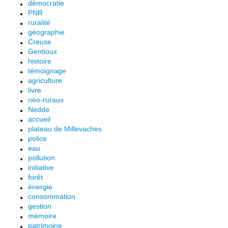
démocratie
PNR
ruralité
géographie
Creuse
Gentioux
histoire
témoignage
agriculture
livre
néo-ruraux
Nedde
accueil
plateau de Millevaches
police
eau
pollution
initiative
forêt
énergie
consommation
gestion
mémoire
patrimoine