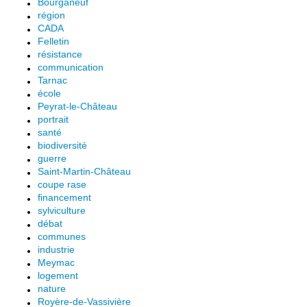
Bourganeuf
région
CADA
Felletin
résistance
communication
Tarnac
école
Peyrat-le-Château
portrait
santé
biodiversité
guerre
Saint-Martin-Château
coupe rase
financement
sylviculture
débat
communes
industrie
Meymac
logement
nature
Royère-de-Vassivière