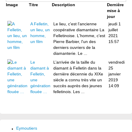
Image
Titre
Description
Dernière
mise à
jour
A Felletin,
Le lieu, c'est l'ancienne
jeudi 1
un lieu, un
coopérative diamantaire La
juillet
homme,
Felletinoise. L'homme, c'est
2021
un film
Pierre Barbier, l'un des
15:57
derniers ouvriers de la
diamanterie. Le ...
­­­Le
L’arrivée de la taille du
vendredi
diamant à
diamant à Felletin dans la
25
Felletin,
dernière décennie du XIXe
janvier
une
siècle a connu très vite un
2019
génération
succès auprès des jeunes
14:09
flouée …
felletinois. Les ...
Eymoutiers