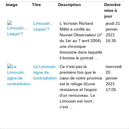
Image
Titre
Description
Dernière
mise à
jour
Limousin...
L 'écrivain Richard
jeudi 21
Lequel ?
Millet a confié au
janvier
Nouvel Observateur (n°
2021
du 1er au 7 avril 2004)
16:35
une chronique
limousine dans laquelle
il brosse le portrait ...
Le Limousin,
Ce n'est pas la
mercredi
signe de
première fois que le
20
contradiction
cœur de notre province
janvier
est le refuge d1une
2021
résistance et l'espoir
17:05
d'un renouveau. Le
Limousin est mort ;
c'est ...