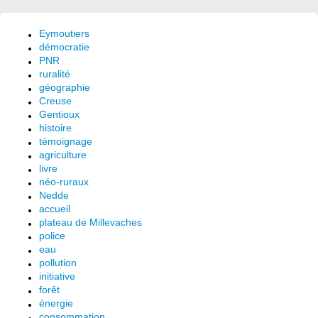
Eymoutiers
démocratie
PNR
ruralité
géographie
Creuse
Gentioux
histoire
témoignage
agriculture
livre
néo-ruraux
Nedde
accueil
plateau de Millevaches
police
eau
pollution
initiative
forêt
énergie
consommation