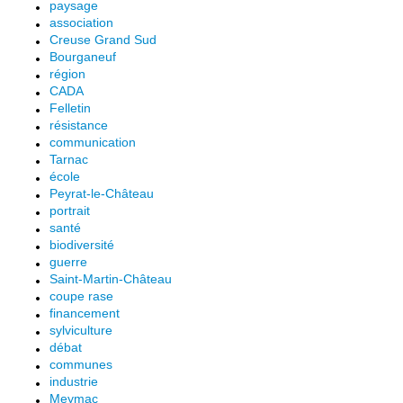
paysage
association
Creuse Grand Sud
Bourganeuf
région
CADA
Felletin
résistance
communication
Tarnac
école
Peyrat-le-Château
portrait
santé
biodiversité
guerre
Saint-Martin-Château
coupe rase
financement
sylviculture
débat
communes
industrie
Meymac