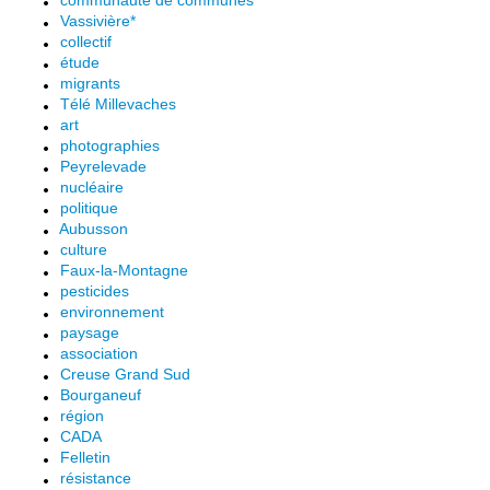
communauté de communes
Vassivière*
collectif
étude
migrants
Télé Millevaches
art
photographies
Peyrelevade
nucléaire
politique
Aubusson
culture
Faux-la-Montagne
pesticides
environnement
paysage
association
Creuse Grand Sud
Bourganeuf
région
CADA
Felletin
résistance