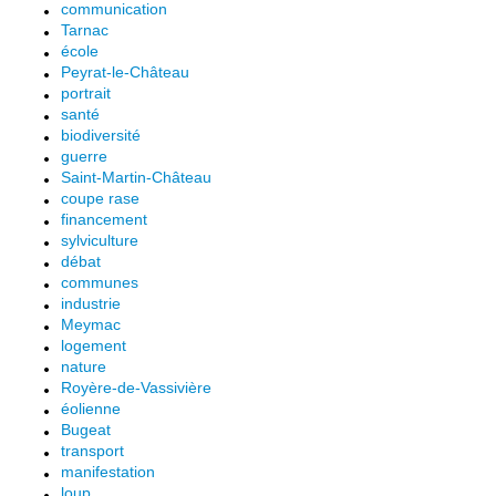
communication
Tarnac
école
Peyrat-le-Château
portrait
santé
biodiversité
guerre
Saint-Martin-Château
coupe rase
financement
sylviculture
débat
communes
industrie
Meymac
logement
nature
Royère-de-Vassivière
éolienne
Bugeat
transport
manifestation
loup