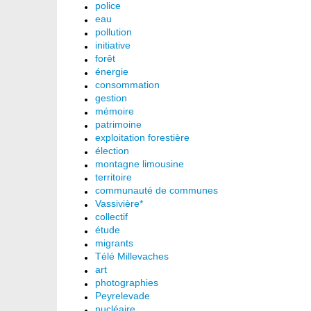
police
eau
pollution
initiative
forêt
énergie
consommation
gestion
mémoire
patrimoine
exploitation forestière
élection
montagne limousine
territoire
communauté de communes
Vassivière*
collectif
étude
migrants
Télé Millevaches
art
photographies
Peyrelevade
nucléaire