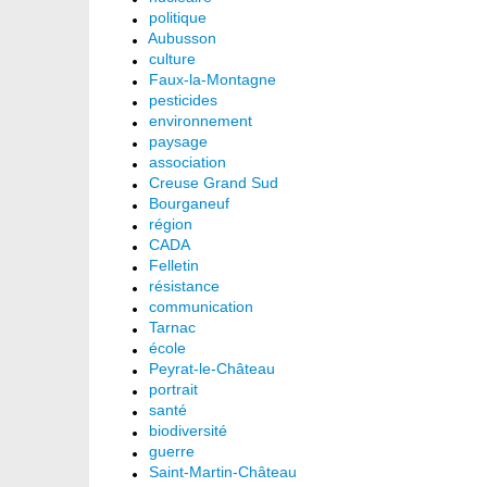
politique
Aubusson
culture
Faux-la-Montagne
pesticides
environnement
paysage
association
Creuse Grand Sud
Bourganeuf
région
CADA
Felletin
résistance
communication
Tarnac
école
Peyrat-le-Château
portrait
santé
biodiversité
guerre
Saint-Martin-Château