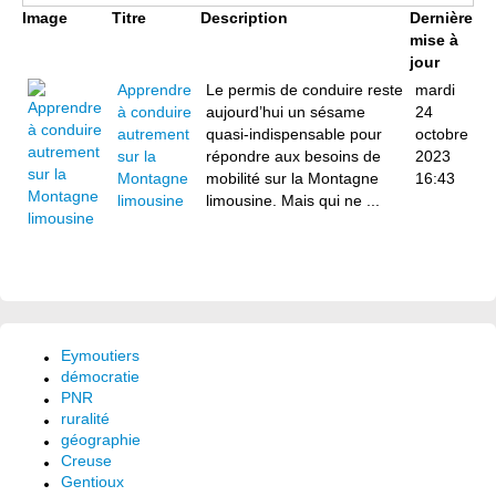
Image
Titre
Description
Dernière
mise à
jour
Apprendre
Le permis de conduire reste
mardi
à conduire
aujourd’hui un sésame
24
autrement
quasi-indispensable pour
octobre
sur la
répondre aux besoins de
2023
Montagne
mobilité sur la Montagne
16:43
limousine
limousine. Mais qui ne ...
Eymoutiers
démocratie
PNR
ruralité
géographie
Creuse
Gentioux