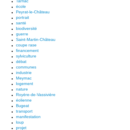
Tarnac
école
Peyrat-le-Château
portrait
santé
biodiversité
guerre
Saint-Martin-Château
coupe rase
financement
sylviculture
débat
communes
industrie
Meymac
logement
nature
Royère-de-Vassivière
éolienne
Bugeat
transport
manifestation
loup
projet