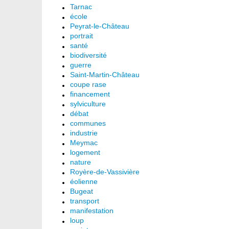
Tarnac
école
Peyrat-le-Château
portrait
santé
biodiversité
guerre
Saint-Martin-Château
coupe rase
financement
sylviculture
débat
communes
industrie
Meymac
logement
nature
Royère-de-Vassivière
éolienne
Bugeat
transport
manifestation
loup