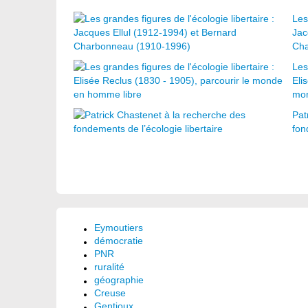
Les
Jac
Cha
Les
Eli
mon
Pat
fon
Eymoutiers
démocratie
PNR
ruralité
géographie
Creuse
Gentioux