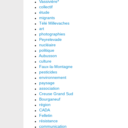
Vassivière*
collectif
étude
migrants
Télé Millevaches
art
photographies
Peyrelevade
nucléaire
politique
Aubusson
culture
Faux-la-Montagne
pesticides
environnement
paysage
association
Creuse Grand Sud
Bourganeuf
région
CADA
Felletin
résistance
communication