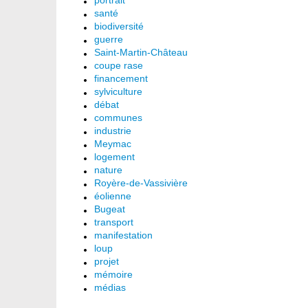
portrait
santé
biodiversité
guerre
Saint-Martin-Château
coupe rase
financement
sylviculture
débat
communes
industrie
Meymac
logement
nature
Royère-de-Vassivière
éolienne
Bugeat
transport
manifestation
loup
projet
mémoire
médias