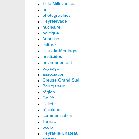
Télé Millevaches
art
photographies
Peyrelevade
nucléaire
politique
Aubusson
culture
Faux-la-Montagne
pesticides
environnement
paysage
association
Creuse Grand Sud
Bourganeuf
région
CADA
Felletin
résistance
communication
Tarnac
école
Peyrat-le-Château