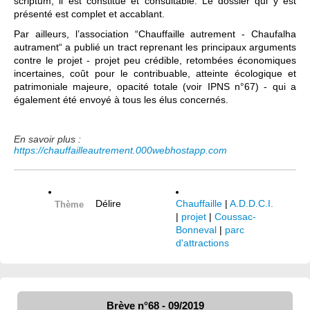
scriptum, il est constitué et consultable. Le dossier qui y est
présenté est complet et accablant.
Par ailleurs, l’association “Chauffaille autrement - Chaufalha
autrament“ a publié un tract reprenant les principaux arguments
contre le projet - projet peu crédible, retombées économiques
incertaines, coût pour le contribuable, atteinte écologique et
patrimoniale majeure, opacité totale (voir IPNS n°67) - qui a
également été envoyé à tous les élus concernés.
En savoir plus :
https://chauffailleautrement.000webhostapp.com
Délire
Chauffaille
|
A.D.D.C.I.
Thème
|
projet
|
Coussac-
Bonneval
|
parc
d'attractions
Brève n°68 - 09/2019