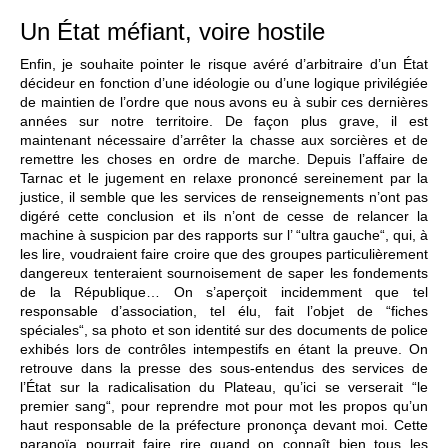
Un État méfiant, voire hostile
Enfin, je souhaite pointer le risque avéré d’arbitraire d’un État
décideur en fonction d’une idéologie ou d’une logique privilégiée
de maintien de l’ordre que nous avons eu à subir ces dernières
années sur notre territoire. De façon plus grave, il est
maintenant nécessaire d’arrêter la chasse aux sorcières et de
remettre les choses en ordre de marche. Depuis l’affaire de
Tarnac et le jugement en relaxe prononcé sereinement par la
justice, il semble que les services de renseignements n’ont pas
digéré cette conclusion et ils n’ont de cesse de relancer la
machine à suspicion par des rapports sur l’ “ultra gauche“, qui, à
les lire, voudraient faire croire que des groupes particulièrement
dangereux tenteraient sournoisement de saper les fondements
de la République… On s’aperçoit incidemment que tel
responsable d’association, tel élu, fait l’objet de “fiches
spéciales“, sa photo et son identité sur des documents de police
exhibés lors de contrôles intempestifs en étant la preuve. On
retrouve dans la presse des sous-entendus des services de
l’État sur la radicalisation du Plateau, qu’ici se verserait “le
premier sang“, pour reprendre mot pour mot les propos qu’un
haut responsable de la préfecture prononça devant moi. Cette
paranoïa pourrait faire rire quand on connaît bien tous les