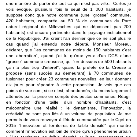
une manière de parler de tout ce qui n’est pas ville... Certes je
vois évoqué, plusieurs fois le seuil de 1 000 habitants, je
suppose donc que notre commune (une “grosse“ commune,
420 habitants, comparée au 50 % de communes du Parc
naturel régional de Millevaches qui ne dépassent pas 200
habitants) est encore pertinente dans le paysage institutionnel
de la République. J’ai craint l’an dernier que ce ne soit plus le
cas quand j’ai entendu notre député, Monsieur Moreau,
déclarer, que “les communes de moins de 150 habitants c’est
une aberration“, quand j’ai lu qu’aux yeux d’un DGS d’une
“grosse“ commune creusoise, qu' “en dessous de 500 habitants
ça n’a plus trop d’intérêt“, quand la préfète de la Creuse a
proposé (sans succès au demeurant) à 70 communes de
fusionner pour créer 23 communes nouvelles, en leur donnant
dix jours pour répondre à cette proposition. Je vois que ces
points de vue sont, si ce n’est, abandonnés, du moins largement
atténués par la prise en compte des petites communes. Réagir
en fonction d’une taille, d’un nombre d’habitants, c’est
méconnaître une réalité : le dynamisme, l’innovation, la
créativité ne sont pas liés à un volume de population. Je me
permets de vous renvoyer à l’étude commandée par le Cget en
2015 “Innovation et territoires de faible densité“ qui montre
comment l’innovation est loin de n’être qu’un phénomène urbain
: “Les territoires de faible densité, y lit-on, représentent un