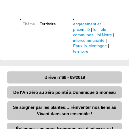
Territoire
engagement et
Thème
proximité
|
loi
|
élu
|
communes
|
loi Notre
|
intercommunalité
|
Faux-la-Montagne
|
territoire
Brève n°68 - 09/2019
De l'An zéro au zéro pointé à Dominique Simoneau
Se soigner par les plantes… réinventer nos liens au
Vivant dans son ensemble !
Éoliennes : ne nous trompons pas d’adversaire !