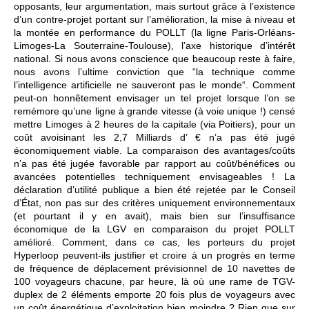
opposants, leur argumentation, mais surtout grâce à l’existence
d’un contre-projet portant sur l’amélioration, la mise à niveau et
la montée en performance du POLLT (la ligne Paris-Orléans-
Limoges-La Souterraine-Toulouse), l’axe historique d’intérêt
national. Si nous avons conscience que beaucoup reste à faire,
nous avons l’ultime conviction que “la technique comme
l’intelligence artificielle ne sauveront pas le monde“. Comment
peut-on honnêtement envisager un tel projet lorsque l’on se
remémore qu’une ligne à grande vitesse (à voie unique !) censé
mettre Limoges à 2 heures de la capitale (via Poitiers), pour un
coût avoisinant les 2,7 Milliards d’ € n’a pas été jugé
économiquement viable. La comparaison des avantages/coûts
n’a pas été jugée favorable par rapport au coût/bénéfices ou
avancées potentielles techniquement envisageables ! La
déclaration d’utilité publique a bien été rejetée par le Conseil
d’État, non pas sur des critères uniquement environnementaux
(et pourtant il y en avait), mais bien sur l’insuffisance
économique de la LGV en comparaison du projet POLLT
amélioré. Comment, dans ce cas, les porteurs du projet
Hyperloop peuvent-ils justifier et croire à un progrès en terme
de fréquence de déplacement prévisionnel de 10 navettes de
100 voyageurs chacune, par heure, là où une rame de TGV-
duplex de 2 éléments emporte 20 fois plus de voyageurs avec
un coût énergétique d’exploitation bien moindre ? Rien que sur