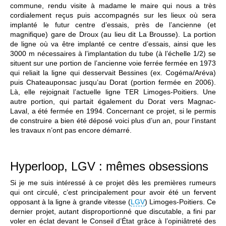
commune, rendu visite à madame le maire qui nous a très
cordialement reçus puis accompagnés sur les lieux où sera
implanté le futur centre d’essais, près de l’ancienne (et
magnifique) gare de Droux (au lieu dit La Brousse). La portion
de ligne où va être implanté ce centre d’essais, ainsi que les
3000 m nécessaires à l’implantation du tube (à l’échelle 1/2) se
situent sur une portion de l’ancienne voie ferrée fermée en 1973
qui reliait la ligne qui desservait Bessines (ex. Cogéma/Aréva)
puis Chateauponsac jusqu’au Dorat (portion fermée en 2006).
Là, elle rejoignait l’actuelle ligne TER Limoges-Poitiers. Une
autre portion, qui partait également du Dorat vers Magnac-
Laval, a été fermée en 1994. Concernant ce projet, si le permis
de construire a bien été déposé voici plus d’un an, pour l’instant
les travaux n’ont pas encore démarré.
Hyperloop, LGV : mêmes obsessions
Si je me suis intéressé à ce projet dès les premières rumeurs
qui ont circulé, c’est principalement pour avoir été un fervent
opposant à la ligne à grande vitesse (
LGV
) Limoges-Poitiers. Ce
dernier projet, autant disproportionné que discutable, a fini par
voler en éclat devant le Conseil d’État grâce à l’opiniâtreté des