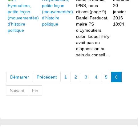
petite leçon
IPNS, nous
20
(mouvementée)
citions (page 9)
janvier
d’histoire
Daniel Perducat,
2016
politique
maire PS
18:04
d’Eymoutiers,
selon lequel il n’y
avait pas eu
d’opposition au
sein du conseil ...
Démarrer
Précédent
1
2
3
4
5
6
Suivant
Fin