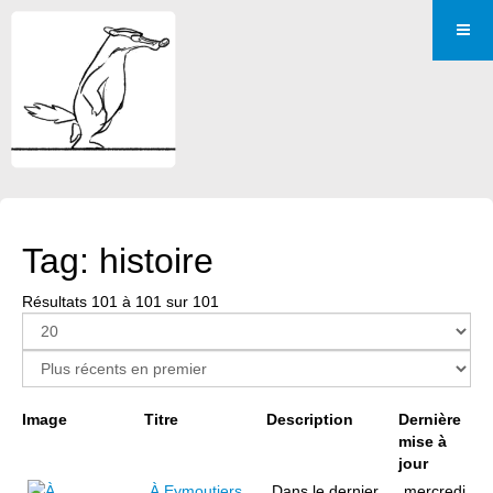
Tag: histoire
Résultats 101 à 101 sur 101
Page 6 sur 6
Image
Titre
Description
Dernière
mise à
jour
À Eymoutiers,
Dans le dernier
mercredi