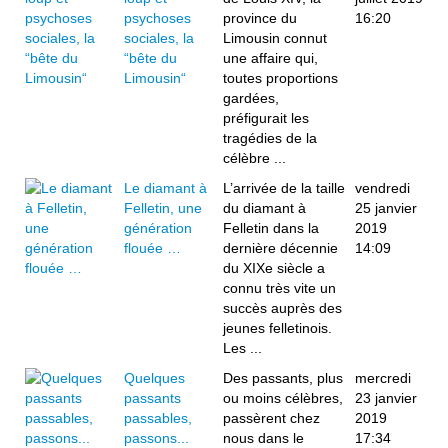
psychoses
province du
16:20
sociales, la
Limousin connut
“bête du
une affaire qui,
Limousin“
toutes proportions
gardées,
préfigurait les
tragédies de la
célèbre ...
­­­Le diamant à
L’arrivée de la taille
vendredi
Felletin, une
du diamant à
25 janvier
génération
Felletin dans la
2019
flouée …
dernière décennie
14:09
du XIXe siècle a
connu très vite un
succès auprès des
jeunes felletinois.
Les ...
Quelques
Des passants, plus
mercredi
passants
ou moins célèbres,
23 janvier
passables,
passèrent chez
2019
passons...
nous dans le
17:34