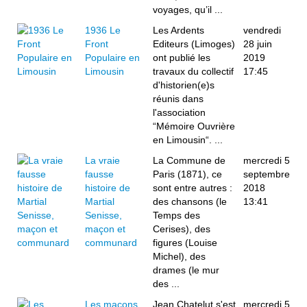
voyages, qu’il ...
1936 Le
Les Ardents
vendredi
Front
Editeurs (Limoges)
28 juin
Populaire en
ont publié les
2019
Limousin
travaux du collectif
17:45
d'historien(e)s
réunis dans
l'association
“Mémoire Ouvrière
en Limousin“. ...
La vraie
La Commune de
mercredi 5
fausse
Paris (1871), ce
septembre
histoire de
sont entre autres :
2018
Martial
des chansons (le
13:41
Senisse,
Temps des
maçon et
Cerises), des
communard
figures (Louise
Michel), des
drames (le mur
des ...
Les maçons
Jean Chatelut s'est
mercredi 5