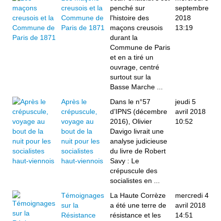
creusois et la
penché sur
septembre
Commune de
l'histoire des
2018
Paris de 1871
maçons creusois
13:19
durant la
Commune de Paris
et en a tiré un
ouvrage, centré
surtout sur la
Basse Marche ...
Après le
Dans le n°57
jeudi 5
crépuscule,
d’IPNS (décembre
avril 2018
voyage au
2016), Olivier
10:52
bout de la
Davigo livrait une
nuit pour les
analyse judicieuse
socialistes
du livre de Robert
haut-viennois
Savy : Le
crépuscule des
socialistes en ...
Témoignages
La Haute Corrèze
mercredi 4
sur la
a été une terre de
avril 2018
Résistance
résistance et les
14:51