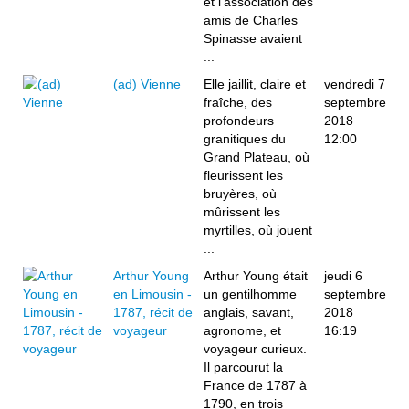
et l’association des
amis de Charles
Spinasse avaient
...
(ad) Vienne
Elle jaillit, claire et
vendredi 7
fraîche, des
septembre
profondeurs
2018
granitiques du
12:00
Grand Plateau, où
fleurissent les
bruyères, où
mûrissent les
myrtilles, où jouent
...
Arthur Young
Arthur Young était
jeudi 6
en Limousin -
un gentilhomme
septembre
1787, récit de
anglais, savant,
2018
voyageur
agronome, et
16:19
voyageur curieux.
Il parcourut la
France de 1787 à
1790, en trois