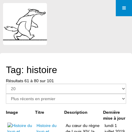
Tag: histoire
Résultats 61 à 80 sur 101
Page 4 sur 6
Image
Titre
Description
Dernière
mise à jour
Histoire du
Au cœur du règne
lundi 1
loup et
de Louis XIV, la
juillet 2019