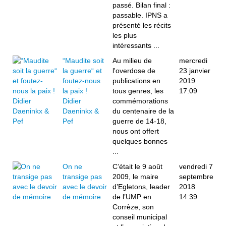
passé. Bilan final :
passable. IPNS a
présenté les récits
les plus
intéressants ...
“Maudite soit
Au milieu de
mercredi
la guerre“ et
l'overdose de
23 janvier
foutez-nous
publications en
2019
la paix !
tous genres, les
17:09
Didier
commémorations
Daeninkx &
du centenaire de la
Pef
guerre de 14-18,
nous ont offert
quelques bonnes
...
On ne
C’était le 9 août
vendredi 7
transige pas
2009, le maire
septembre
avec le devoir
d’Egletons, leader
2018
de mémoire
de l’UMP en
14:39
Corrèze, son
conseil municipal