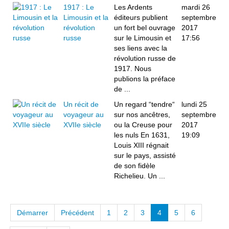
1917 : Le
Les Ardents
mardi 26
Limousin et la
éditeurs publient
septembre
révolution
un fort bel ouvrage
2017
russe
sur le Limousin et
17:56
ses liens avec la
révolution russe de
1917. Nous
publions la préface
de ...
Un récit de
Un regard “tendre“
lundi 25
voyageur au
sur nos ancêtres,
septembre
XVIIe siècle
ou la Creuse pour
2017
les nuls En 1631,
19:09
Louis XIII régnait
sur le pays, assisté
de son fidèle
Richelieu. Un ...
Démarrer
Précédent
1
2
3
4
5
6