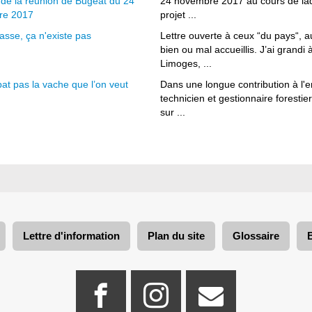
 de la réunion de Bugeat du 24
24 novembre 2017 au cours de laqu
re 2017
projet ...
asse, ça n'existe pas
Lettre ouverte à ceux “du pays“, a
bien ou mal accueillis. J’ai grandi
Limoges, ...
at pas la vache que l’on veut
Dans une longue contribution à l'
technicien et gestionnaire forestier 
sur ...
Lettre d'information
Plan du site
Glossaire