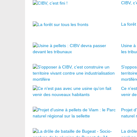
CIBV, c’e
La forêt
Usine à 
les trib
S'oppose
territoi
mortifèr
Ce n'est
venir d
Projet d
naturel 
La drôle