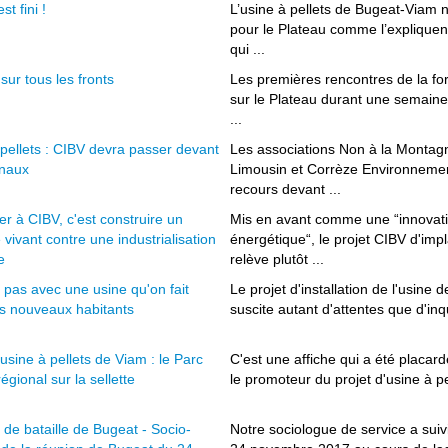
st fini !
L’usine à pellets de Bugeat-Viam 
pour le Plateau comme l’expliquen
qui ...
 sur tous les fronts
Les premières rencontres de la forê
sur le Plateau durant une semaine ;
...
pellets : CIBV devra passer devant
Les associations Non à la Montagn
unaux
Limousin et Corrèze Environnement
recours devant ...
r à CIBV, c'est construire un
Mis en avant comme une “innovation
re vivant contre une industrialisation
énergétique“, le projet CIBV d'imp
e
relève plutôt ...
 pas avec une usine qu'on fait
Le projet d'installation de l'usine 
es nouveaux habitants
suscite autant d'attentes que d'inq
'usine à pellets de Viam : le Parc
C'est une affiche qui a été placardé
régional sur la sellette
le promoteur du projet d'usine à pe
 de bataille de Bugeat - Socio-
Notre sociologue de service a suiv