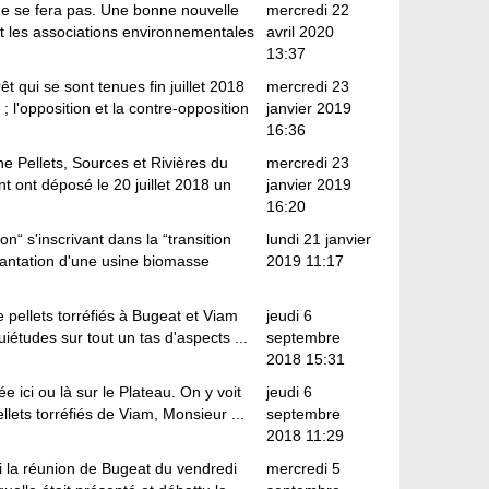
ne se fera pas. Une bonne nouvelle
mercredi 22
t les associations environnementales
avril 2020
13:37
t qui se sont tenues fin juillet 2018
mercredi 23
 l'opposition et la contre-opposition
janvier 2019
16:36
e Pellets, Sources et Rivières du
mercredi 23
 ont déposé le 20 juillet 2018 un
janvier 2019
16:20
“ s'inscrivant dans la “transition
lundi 21 janvier
lantation d'une usine biomasse
2019 11:17
de pellets torréfiés à Bugeat et Viam
jeudi 6
uiétudes sur tout un tas d'aspects ...
septembre
2018 15:31
e ici ou là sur le Plateau. On y voit
jeudi 6
llets torréfiés de Viam, Monsieur ...
septembre
2018 11:29
i la réunion de Bugeat du vendredi
mercredi 5