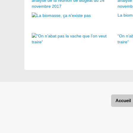
analyse
novemb
La biom
“On n’ab
traire“
Accueil